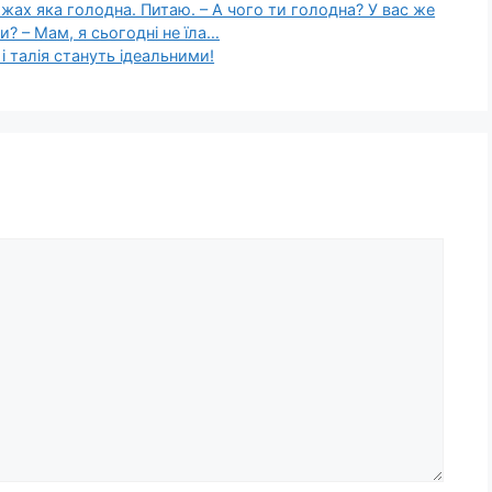
ах яка голодна. Питаю. – А чого ти голодна? У вас же
и? – Мам, я сьогодні не їла…
 і талія стануть ідеальними!