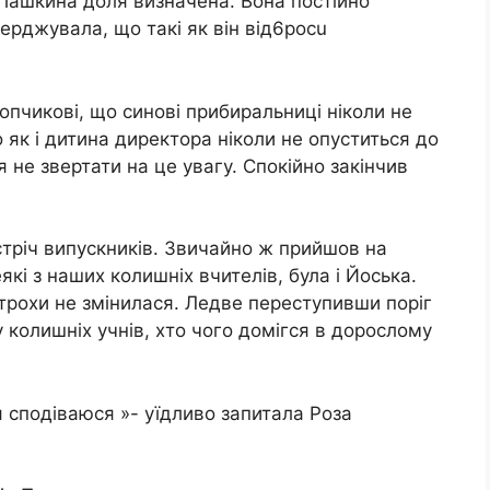
 Пашкина доля визначена. Вона постійно
рджувала, що такі як він вiд6poсu
опчикові, що синові прибиральниці ніколи не
 як і дитина директора ніколи не опуститься до
 не звертати на це увагу. Спокійно закінчив
устріч випускників. Звичайно ж прийшов на
еякі з наших колишніх вчителів, була і Йоська.
ітрохи не змінилася. Ледве переступивши поріг
 колишніх учнів, хто чого домігся в дорослому
я сподіваюся »- уїдливо запитала Роза