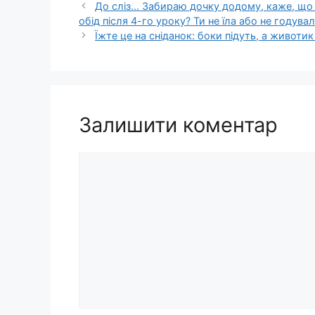
До сліз… Забираю дочку додому, каже, що ж
обід після 4-го уроку? Ти не їла або не годувал
Їжте це на сніданок: боки підуть, а животик
Залишити коментар
Коментар