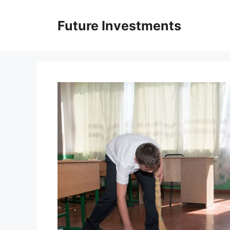
Перейти
до
Future Investments
вмісту