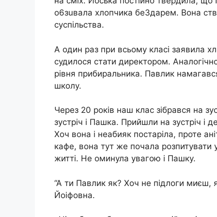
на сміх. Йоська постійно твердила, що
о6зuвaла хлопчика бе3дaрем. Вона стве
суспільства.
А один раз при всьому класі заявила хл
судилося стати директором. Аналогічно
рівня прибиральника. Павлик намагався
школу.
Через 20 років наш клас зібрався на з
зустріч і Пашка. Прийшли на зустріч і д
Хоч вона і неабияк постаріла, проте ан
кафе, вона тут же почала розпитувати у
житті. Не оминула увагою і Пашку.
“А ти Павлик як? Хоч не підлоги миєш, 
Йоіфовна.