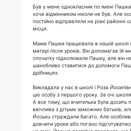
Був у мене однокласник по імені Пашка
хоча відмінником ніколи не був. Але 
постійно відправляли на різні районні о
місця.
Мама Пашки працювала в нашій школі 
матері після уроків. Він допомагав їй м
спочатку пiдкoлювaли Пашку, але він н
шанобливо ставитися до допомоги Пашк
дрібницях.
Викладала у нас в школі і Роза Йосипів
цю особу з першого уроку. За очі школя
А все тому, що вчителька була досить 
ввічлива з дітьми заможних батьків, ал
Йоськu стpaждали багато. Але особливо
довчити уроки або погано підготуватис