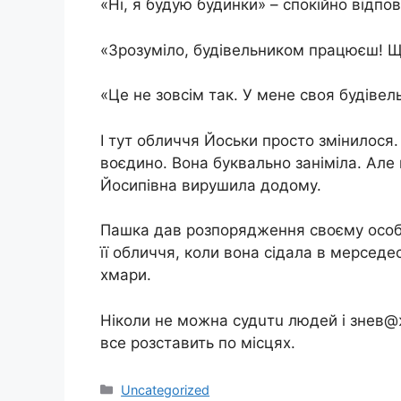
«Ні, я будую будинки» – спокійно відпов
«Зрозуміло, будівельником працюєш! Щ
«Це не зовсім так. У мене своя будівел
І тут обличчя Йоськи просто змінилося. 
воєдино. Вона буквально занiміла. Але
Йосипівна вирушила додому.
Пашка дав розпорядження своєму особис
її обличчя, коли вона сідала в мерседе
хмари.
Ніколи не можна судuтu людей і знев@жа
все розставить по місцях.
Категорії
Uncategorized