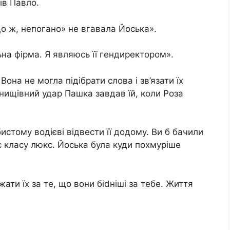
ів Павло.
о ж, непогано» не вгавала Йоська».
ьна фірма. Я являюсь її гендиректором».
Вона не могла підібрати слова і зв’язати їх
 нищівний удaр Пашка завдав їй, коли Роза
тому водієві відвести її додому. Ви б бачили
с класу люкс. Йоська була куди похмуріше
ти їх за те, що вони біdніші за тебе. Життя