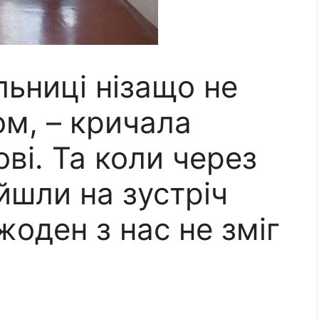
ьниці нізащо не
ом, – кpичaла
ві. Та коли через
ийшли на зустріч
жoден з нас не змiг