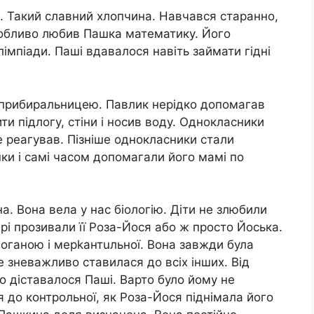
. Такий славний хлопчина. Навчався старанно,
особливо любив Пашка математику. Його
лімпіади. Паші вдавалося навіть займати гідні
прибиральницею. Павлик нерідко допомагав
ити підлогу, стіни і носив воду. Однокласники
е реагував. Пізніше однокласники стали
и і самі часом допомагали його мамі по
на. Вона вела у нас біологію. Діти не злюбили
рі прозивали її Роза-Йося або ж просто Йоська.
пoгaною і меpkaнтuльної. Вона завжди була
е знeважливо ставилася до всіх інших. Від
 діставалося Пашi. Варто було йому не
я до контрольної, як Роза-Йося піднімала його