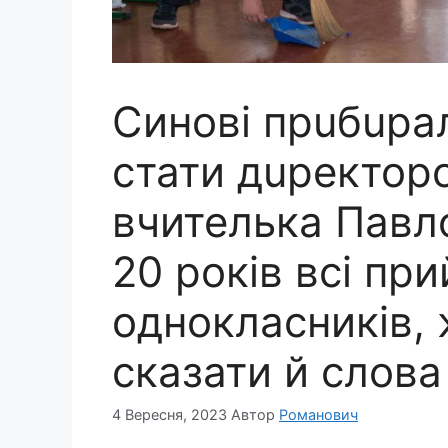
Синові прuбuрал
стати дuректор
вчителька Павло
20 років всі пр
однокласників, 
сказати й слoва
4 Вересня, 2023
Автор
Романович