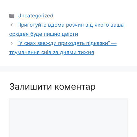
Категорії
Uncategorized
Приготуйте вдома розчин від якого ваша
орхідея буде пишно цвісти
“У снах завжди приходять підказки” —
тлумачення снів за днями тижня
Залишити коментар
Коментар