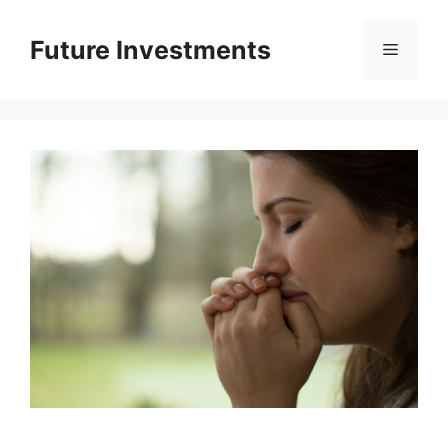
Перейти
до
Future Investments
Меню
вмісту