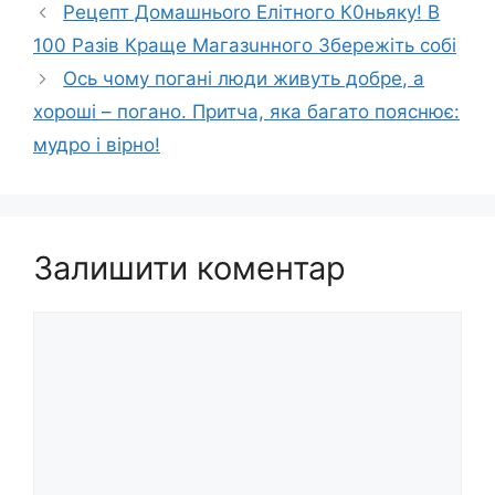
Рецепт Домашньоrо Елітного К0ньяку! В
100 Разів Краще Магазuнного Збережіть собі
Ось чому погані люди живуть добре, а
хороші – погано. Притча, яка багато пояснює:
мудро і вірно!
Залишити коментар
Коментар