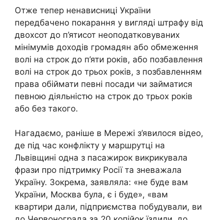
Отже тепер ненависниці України
передбачено покарання у вигляді штрафу від
двохсот до п’ятисот неоподатковуваних
мінімумів доходів громадян або обмеження
волі на строк до п’яти років, або позбавлення
волі на строк до трьох років, з позбавленням
права обіймати певні посади чи займатися
певною діяльністю на строк до трьох років
або без такого.
Нагадаємо, раніше в Мережі з’явилося відео,
де під час конфлікту у маршрутці на
Львівщині одна з пасажирок викрикувала
фрази про підтримку Росії та зневажала
Україну. Зокрема, заявляла: «не буде вам
України, Москва була, є і буде», «вам
квартири дали, підприємства побудували, ви
до Червонограда за 20 копійок їздили, до