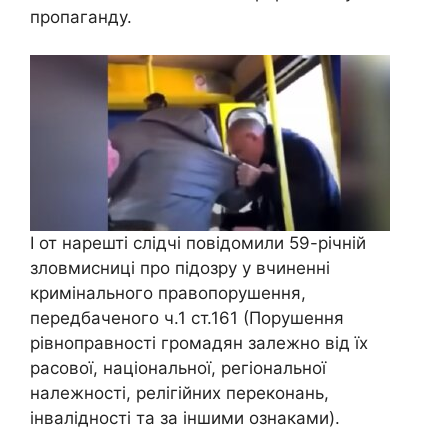
пропаганду.
І от нарешті слідчі повідомили 59-річній
зловмисниці про підозру у вчиненні
кримінального правопорушення,
передбаченого ч.1 ст.161 (Порушення
рівноправності громадян залежно від їх
расової, національної, регіональної
належності, релігійних переконань,
інвалідності та за іншими ознаками).