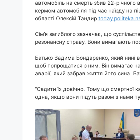
автомобіль на смерть збив 22-річного 
кермом автомобіля під час наїзду на пі
області Олексій Тандир.
today.politeka.n
Сім’я загиблого зазначає, що суспільст
резонансну справу. Вони вимагають по
Батько Вадима Бондаренко, який нині в
щоб попрощатися з ним. Він вимагає н
аварії, який забрав життя його сина. Б
“Садити їх довічно. Тому що смертної 
одна, якщо вони підуть разом з нами ту