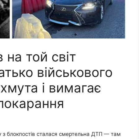
 на той світ
атько військового
хмута і вимагає
покарання
му з блокпостів сталася смертельна ДТП — там