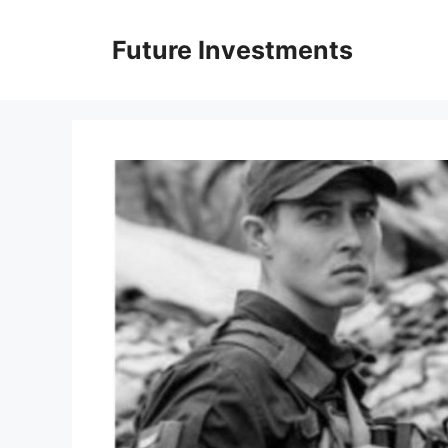
Перейти
до
Future Investments
вмісту