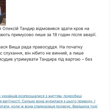
я Олексій Тандир відмовився здати кров на
рають примусово лише за 18 годин після аварії.
алася Вища рада правосуддя. На початку
 слухання, він нібито не винний, а лише
исудив утримувати Тандира під вартою – без
є українців розпрощалися з життям, подробиці
я вагітності. Сильно вона журилася з цього приводу. І
итати, коли ж вона спадкоємця подарує. Вирішила тоді