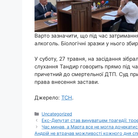
Варто зазначити, що під час затриманн
алкоголь. Біологічні зразки у нього зби
У суботу, 27 травня, на засідання зібр
слухання Тандир говорить прямо під час
причетний до смертельної ДТП. Суд пр
права внесення застави.
Джерело:
ТСН
.
Категорії
Uncategorized
Eкс-Депутат став винуватцем трагедії: тро
Час минав, а Марта все не могла дочекатис
Андрій не втрачав можливості кожного дня сп