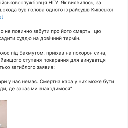
військовослужбовця НГУ. Як виявилось, за
шохода був голова одного із райсудів Київської
et
во не повинно забути про його смерть і цю
садити суддю на довічний термін.
оює під Бахмутом, приїхав на похорон сина,
айвищого ступеня покарання для винуватця
атько загиблого заявив:
кари у нас немає. Смертна кара у них може бути
ди, де зараз ми знаходимося”.