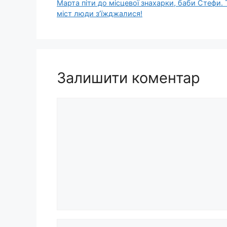
Марта піти до місцевої знахарки, баби Стефи. Т
міст люди з’їжджалися!
Залишити коментар
Коментар
Ім’я