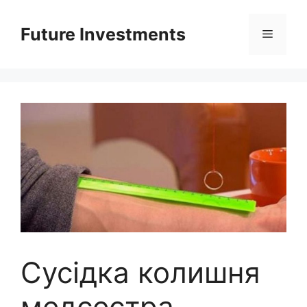
Перейти
до
Future Investments
Меню
вмісту
Сусідка колишня
медсестра