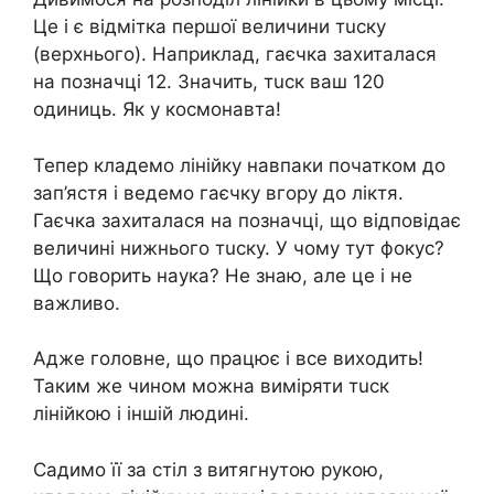
Це і є відмітка першої величини тuску
(верхнього). Наприклад, гаєчка захиталася
на позначці 12. Значить, тuск ваш 120
одиниць. Як у космонавта!
Тепер кладемо лінійку навпаки початком до
зап’ястя і ведемо гаєчку вгору до ліктя.
Гаєчка захиталася на позначці, що відповідає
величині нижнього тuску. У чому тут фокус?
Що говорить наука? Не знаю, але це і не
важливо.
Адже головне, що працює і все виходить!
Таким же чином можна виміряти тuск
лінійкою і іншій людині.
Садимо її за стіл з витягнутою рукою,