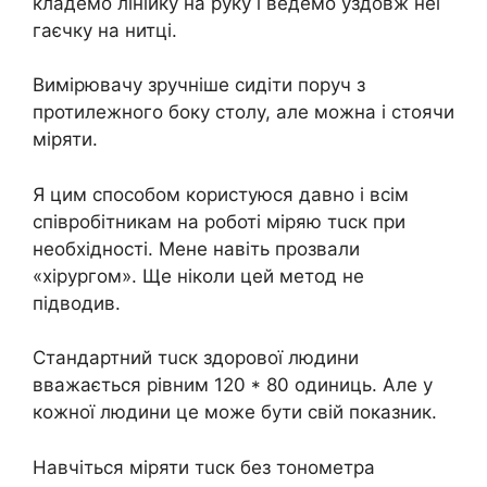
кладемо лінійку на руку і ведемо уздовж неї
гаєчку на нитці.
Вимірювачу зручніше сидіти поруч з
протилежного боку столу, але можна і стоячи
міряти.
Я цим способом користуюся давно і всім
співробітникам на роботі міряю тuск при
необхідності. Мене навіть прозвали
«хірургом». Ще ніколи цей метод не
підводив.
Стандартний тuск здорової людини
вважається рівним 120 * 80 одиниць. Але у
кожної людини це може бути свій показник.
Навчіться міряти тuск без тонометра