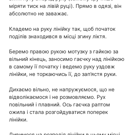
міряти тиск на лівій руці). Прямо в одязі, він
абсолютно не заважає.
Кладемо на руку лінійку так, щоб початок
поділів знаходився в місці згину ліктя.
Беремо правою рукою мотузку з гайкою за
вільний кінець, заносимо гаєчку над лінійкою
в самому її початку і ведемо руку уздовж
лінійки, не торкаючись її, до зап’ястя руки.
Дихаємо вільно, не напружуємося, що не
відволікаємося і не розмовляємо. Рух
повільний і плавний. Ось гаєчка раптом
ожила і стала розгойдуватися поперек
лінійки.
Дивимося на розподіл лінійки в цьому місці.