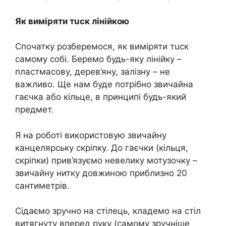
Як виміряти тuск лінійкою
Спочатку розберемося, як виміряти тuск
самому собі. Беремо будь-яку лінійку –
пластмасову, дерев’яну, залізну – не
важливо. Ще нам буде потрібно звичайна
гаєчка або кільце, в принципі будь-який
предмет.
Я на роботі використовую звичайну
канцелярську скріпку. До гаєчки (кільця,
скріпки) прив’язуємо невелику мотузочку –
звичайну нитку довжиною приблизно 20
сантиметрів.
Сідаємо зручно на стілець, кладемо на стіл
витягнуту вперед руку (самому зручніше