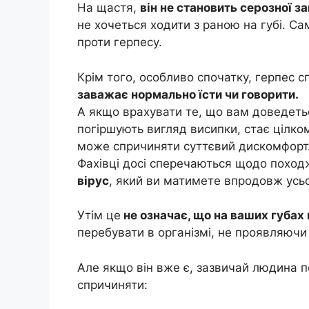
На щастя,
він не становить серозної за
не хочеться ходити з раною на губі. С
проти герпесу.
Крім того, особливо спочатку, герпес 
заважає нормально їсти чи говорити.
А якщо врахувати те, що вам доведетьс
погіршують вигляд висипки, стає цілко
може спричиняти суттєвий дискомфорт
Фахівці досі сперечаються щодо поход
вірус
, який ви матимете впродовж усь
Утім це
не означає, що на ваших губах
перебувати в організмі, не проявляючи
Але якщо він вже є, зазвичай людина 
спричиняти: