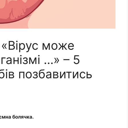
 «Вірус може
ганізмі …» – 5
бів позбавитись
ємна болячка.