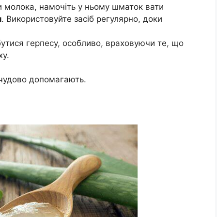
 молока, намочіть у ньому шматок вати
и
. Використовуйте засіб регулярно, доки
утися герпесу, особливо, враховуючи те, що
ху.
 чудово допомагають.