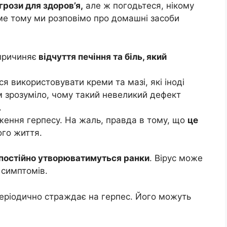
грози для здоров’я,
але ж погодьтеся, нікому
аме тому ми розповімо про домашні засоби
спричиняє
відчуття печіння та біль, який
я використовувати креми та мазі, які іноді
м зрозуміло, чому такий невеликий дефект
.
ження герпесу. На жаль, правда в тому, що
це
ого життя.
 постійно утворюватимуться ранки
. Вірус може
 симптомів.
періодично страждає на герпес. Його можуть