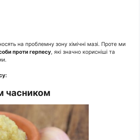
осять на проблемну зону хімічні мазі. Проте ми
соби проти герпесу
, які значно корисніші та
ми.
су:
им часником