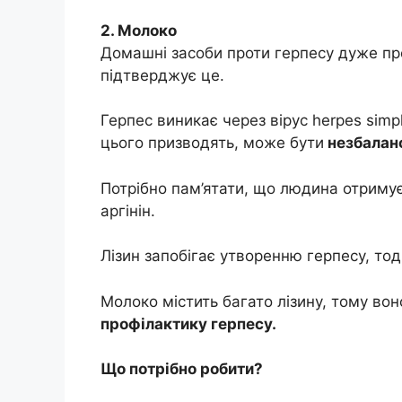
2. Молоко
Домашні засоби проти герпесу дуже про
підтверджує це.
Герпес виникає через вірус herpes simpl
цього призводять, може бути
незбаланс
Потрібно пам’ятати, що людина отримує 
аргінін.
Лізин запобігає утворенню герпесу, тоді
Молоко містить багато лізину, тому во
профілактику герпесу.
Що потрібно робити?