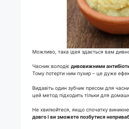
Можливо, така ідея здається вам дивн
Часник володіє
дивовижними антибіот
Тому потерти ним пухир – це дуже ефе
Видавіть один зубчик пресом для часник
цей метод підходить тільки для домашн
Не хвилюйтеся, якщо спочатку виникн
довго і ви зможете позбутися неприва