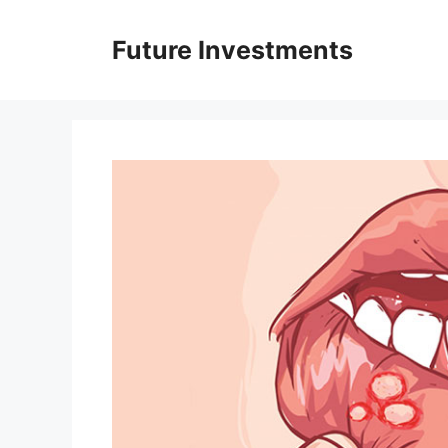
Перейти
до
Future Investments
вмісту