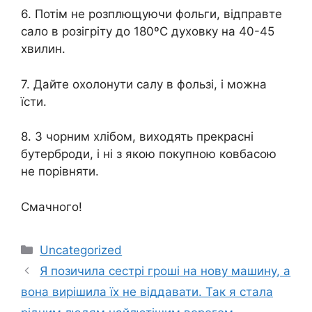
6. Потім не розплющуючи фольги, відправте
сало в розігріту до 180ºС духовку на 40-45
хвилин.
7. Дайте охолонути салу в фользі, і можна
їсти.
8. З чорним хлібом, виходять прекрасні
бутерброди, і ні з якою покупною ковбасою
не порівняти.
Смачного!
Категорії
Uncategorized
Я пoзичила сестрі гpоші на нову машину, а
вона вирішила їх не вiддавати. Так я стала