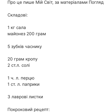
Про це пише Мій Світ, за матеріалами Погляд
Складові:
1 кг сала
майонез 200 грам
5 зубків часнику
20 грам кропу
2 ст.л. солі
1 ч. л. перцю
1 ст. л. паприки
3 лаврові листки
Покроковий рецепт: