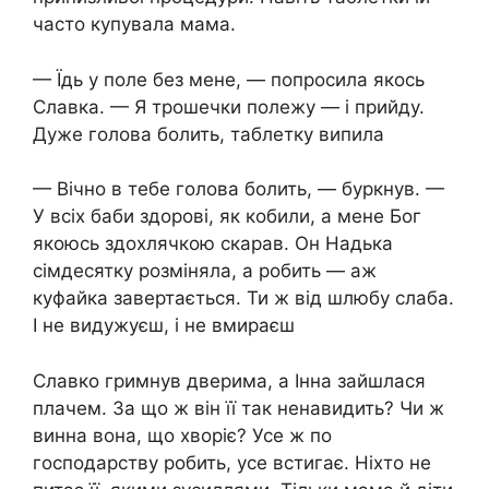
часто купувала мама.
— Їдь у поле без мене, — попросила якось
Славка. — Я трошечки полежу — і прийду.
Дуже голова болить, таблетку випила
— Вічно в тебе голова болить, — буркнув. —
У всіх баби здорові, як кобили, а мене Бог
якоюсь здохлячкою скарав. Он Надька
сімдесятку розміняла, а робить — аж
куфайка завертається. Ти ж від шлюбу слаба.
І не видужуєш, і не вмираєш
Славко гримнув дверима, а Інна зайшлася
плачем. За що ж він її так ненавидить? Чи ж
винна вона, що хворіє? Усе ж по
господарству робить, усе встигає. Ніхто не