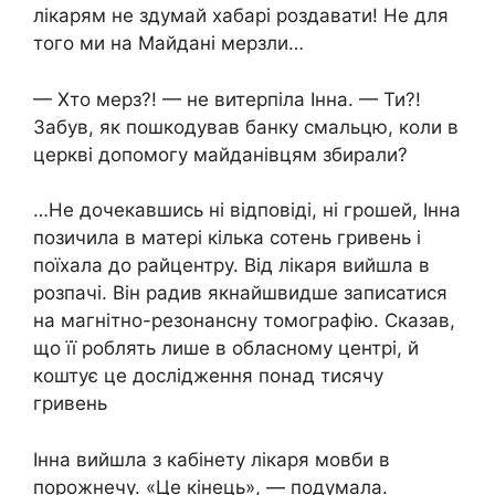
лікарям не здумай хабарі роздавати! Не для
того ми на Майдані мерзли…
— Хто мерз?! — не витерпіла Інна. — Ти?!
Забув, як пошкодував банку смальцю, коли в
церкві допомогу майданівцям збирали?
…Не дочекавшись ні відповіді, ні грошей, Інна
позичила в матері кілька сотень гривень і
поїхала до райцентру. Від лікаря вийшла в
розпачі. Він радив якнайшвидше записатися
на мaгнітно-рeзонансну томoграфію. Сказав,
що її роблять лише в обласному центрі, й
коштує це дослідження понад тисячу
гривень
Інна вийшла з кабінету лікаря мовби в
порожнечу. «Це кінець», — подумала.