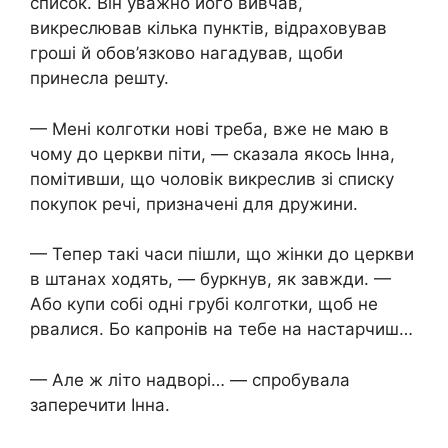
список. Він уважно його вивчав,
викреслював кілька пунктів, відраховував
гроші й обов’язково нагадував, щоби
принесла решту.
— Мені колготки нові треба, вже не маю в
чому до церкви піти, — сказала якось Інна,
помітивши, що чоловік викреслив зі списку
покупок речі, призначені для дружини.
— Тепер такі часи пішли, що жінки до церкви
в штанах ходять, — буркнув, як завжди. —
Або купи собі одні грубі колготки, щоб не
рвалися. Бо капронів на тебе на настарчиш…
— Але ж літо надворі… — спробувала
заперечити Інна.