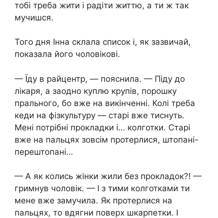
тобі треба жити і радіти життю, а ти ж так
мучишся.
Того дня Інна склала список і, як зазвичай,
показала його чоловікові.
— Їду в райцентр, — пояснила. — Піду до
лікаря, а заодно куплю крупів, порошку
прального, бо вже на викінченні. Колі треба
кеди на фізкультуру — старі вже тиснуть.
Мені потрібні прокладки і… колготки. Старі
вже на пальцях зовсім протерлися, штопані-
перештопані…
— А як колись жінки жили без прокладок?! —
гримнув чоловік. — І з тими колготками ти
мене вже замучила. Як протерлися на
пальцях, то вдягни поверх шкарпетки. І