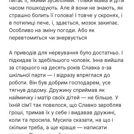
питає її, якими зусиллями. Тільки мама й діти
часом пошкодують. Але й вони не знають, як
страшно болить її голова! І товче у скронях, і
в потилиці пече, і, здається, мозок закипає.
Особливо на зміну погоди. Або як
перевтомиться чи знервується
А приводів для нервування було достатньо. І
підкидав їх здебільшого чоловік. Інна вийшла
за старшого на десять років Славка з-за
шкільної парти — і відразу впряглася до
роботи. Він був добрим господарем, усе
тягнув додому. Дружину сприймав як
наймичку і матір своїх дітей — не більше. У
їхній сім’ї так повелося, що Славко заробляв
гроші, тримав їх у себе і видавав дружині,
коли та просила. Мусила сказати, на що і
скільки треба, а ще краще — написати