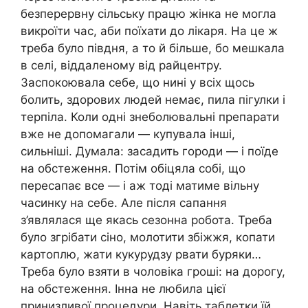
безперервну сільську працю жінка не могла
викроїти час, аби поїхати до лікаря. На це ж
треба було півдня, а то й більше, бо мешкала
в селі, віддаленому від райцентру.
Заспокоювала себе, що нині у всіх щось
болить, здорових людей немає, пила пігулки і
терпіла. Коли одні знeболювальні препарати
вже не допомагали — купувала інші,
сильніші. Думала: засадить городи — і поїде
на обстеження. Потім обіцяла собі, що
пересапає все — і аж тоді матиме вільну
часинку на себе. Але після сапання
з’являлася ще якась сезонна робота. Треба
було згрібати сіно, молотити збіжжя, копати
картоплю, жати кукурудзу рвати буряки…
Треба було взяти в чоловіка гроші: на дорогу,
на обстеження. Інна не любила цієї
принизливої процедури. Навіть таблетки їй