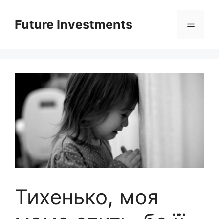
Перейти
до
Future Investments
Меню
вмісту
Тихенько, моя