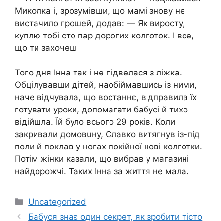
Миколка і, зрозумівши, що мамі знову не
вистачило грошей, додав: — Як виросту,
куплю тобі сто пар дорогих колготок. І все,
що ти захочеш
Того дня Інна так і не підвелася з ліжка.
Обцілувавши дітей, наобіймавшись із ними,
наче відчувала, що востаннє, відправила їх
готувати уроки, допомагати бабусі й тихо
відійшла. Їй було всього 29 років. Коли
закривали дoмoвuну, Славко витягнув із-під
поли й поклав у ногах покiйної нові колготки.
Потім жінки казали, що вибрав у магазині
найдорожчі. Таких Інна за життя не мала.
Категорії
Uncategorized
Бабуся знає один секрет, як зробити тісто