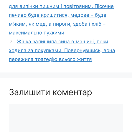
для випічки пишним і повітряним. Пісочне
печиво буде кришитися, медове – буде
м’яким, як мед, а пироги, здоба і хліб –
максимально пухкими
Жінка залишила сина в машині, поки
ходила за покупками. Повернувшись, вона
пережила тpaгeдію всього життя
Залишити коментар
Коментар