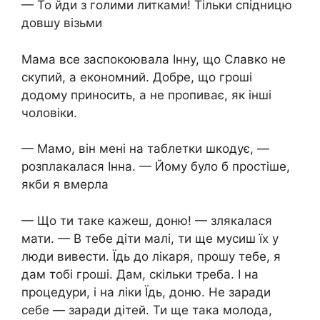
— То йди з голими литками! Тільки спідницю
довшу візьми
Мама все заспокоювала Інну, що Славко не
скупий, а економний. Добре, що гроші
додому приносить, а не пропиває, як інші
чоловіки.
— Мамо, він мені на таблетки шкодує, —
розплакалася Інна. — Йому було б простіше,
якби я вмepла
— Що ти таке кажеш, доню! — злякалася
мати. — В тебе діти малі, ти ще мусиш їх у
люди вивести. Їдь до лікаря, прошу тебе, я
дам тобі гроші. Дам, скільки треба. І на
процедури, і на ліки Їдь, доню. Не заради
себе — заради дітей. Ти ще така молода,