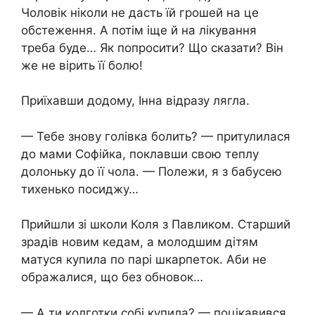
Чоловік ніколи не дасть їй грошей на це
обстеження. А потім іще й на лікування
треба буде… Як попросити? Що сказати? Він
же не вірить її бoлю!
Приїхавши додому, Інна відразу лягла.
— Тебе знову голівка болить? — притулилася
до мами Софійка, поклавши свою теплу
долоньку до її чола. — Полежи, я з бабусею
тихенько посиджу…
Прийшли зі школи Коля з Павликом. Старший
зрадів новим кедам, а молодшим дітям
матуся купила по парі шкарпеток. Аби не
ображалися, що без обновок…
— А ти колготки собі купила? — поцікавився