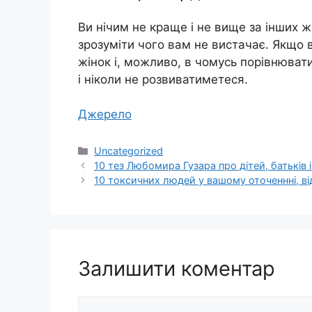
Ви нічим не краще і не вище за інших ж
зрозуміти чого вам не вистачає. Якщо
жінок і, можливо, в чомусь порівнюват
і ніколи не розвиватиметеся.
Джерело
Категорії
Uncategorized
10 тез Любомира Гузара про дітей, батьків 
10 токсичних людей у вашому оточеннні, ві
Залишити коментар
Коментар