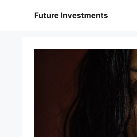
Перейти
до
Future Investments
вмісту