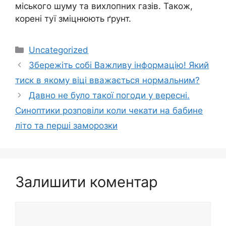
міського шуму та вихлопних газів. Також,
корені туї зміцнюють ґрунт.
Категорії
Uncategorized
Збережіть собі Важливу інформацію! Який
тиск в якому віці вважається нормальним?
Давно не було такої погоди у вересні.
Синоптики розповіли коли чекати на бабине
літо та перші заморозки
Залишити коментар
Коментар