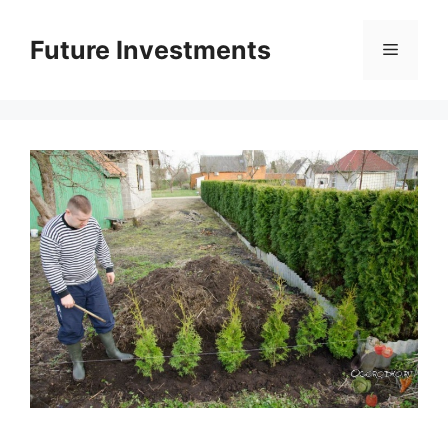
Перейти
до
Future Investments
Меню
вмісту