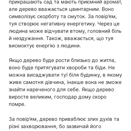
прикрашають сад та мають приємний аромат,
але дерево вважається цвинтарним. Воно
символізує скорботу та смуток. За повір’ям,
туя створює негативну енергетику. Через це
людина може відчувати втому, головний біль
й нездужання. Також, вважається, що туя
висмоктує енергію з людини.
Якщо дерево буде рости близько до житла,
воно буде притягувати хвороби та біди. Не
можна висаджувати туї біля будинку, в якому
живе самотня дівчина, інакше вона не зможе
знайти нареченого для себе. Якщо дерево
виросте великим, господар дому скоро
помре.
За повір’ям, дерево приваблює злих духів та
різні захворювання, бо зазвичай його