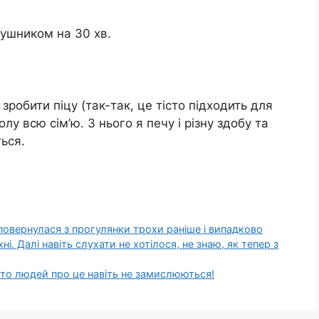
 рушником на 30 хв.
зробити піцу (так-так, це тісто підходить для
олу всю сім’ю. З нього я печу і різну здобу та
ься.
 повернулася з прогулянки трохи раніше і випадково
і. Далі навіть слухати не хотілося, не знаю, як тепер з
ато людей про це навіть не замислюються!