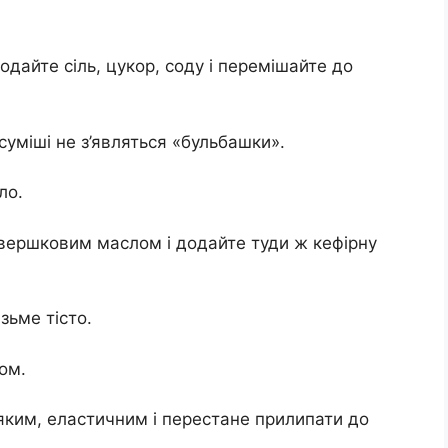
одайте сіль, цукор, соду і перемішайте до
суміші не з’являться «бульбашки».
ло.
 вершковим маслом і додайте туди ж кефірну
зьме тісто.
ом.
м’яким, еластичним і перестане прилипати до