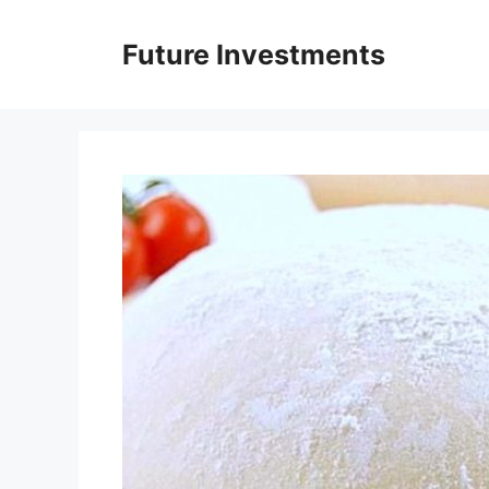
Перейти
до
Future Investments
вмісту