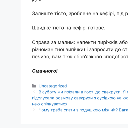
Залиште тісто, зроблене на кефірі, під
Швидке тісто на кефірі готове.
Справа за малим: напекти пиріжків або 
різноманітної випічки) і запросити до ст
печиво, вам теж обов’язково сподобаєт
Смачного!
Категорії
Uncategorized
В суботу ми поїхали в гості до свекрухи. Я
підслухала розмову свекрухи з сусідкою на кухн
нею спілкуватися
Чому треба спати з подушкою між ніг? Баг