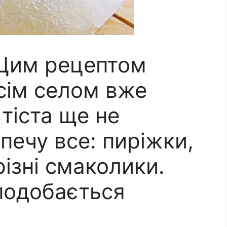
. Цим рецептом
сім селом вже
тіста ще не
 печу все: пиріжки,
різні смаколики.
подобається