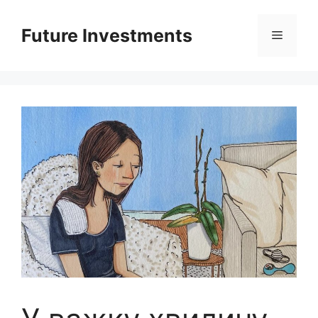
Перейти
до
Future Investments
Меню
вмісту