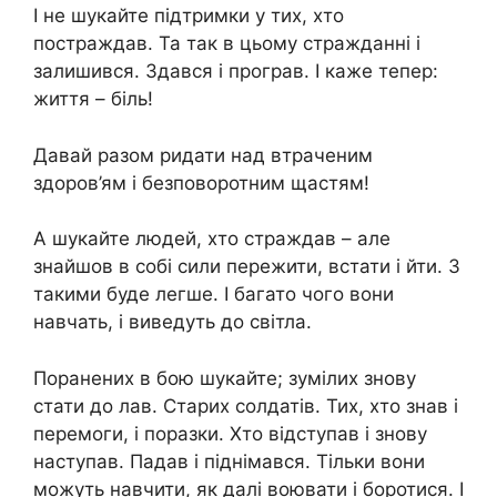
І не шукайте підтримки у тих, хто
постраждав. Та так в цьому стражданні і
залишився. Здався і програв. І каже тепер:
життя – біль!
Давай разом ридати над втраченим
здоров’ям і безповоротним щастям!
А шукайте людей, хто страждав – але
знайшов в собі сили пережити, встати і йти. З
такими буде легше. І багато чого вони
навчать, і виведуть до світла.
Поранених в бою шукайте; зумілих знову
стати до лав. Старих солдатів. Тих, хто знав і
перемоги, і поразки. Хто відступав і знову
наступав. Падав і піднімався. Тільки вони
можуть навчити, як далі воювати і боротися. І