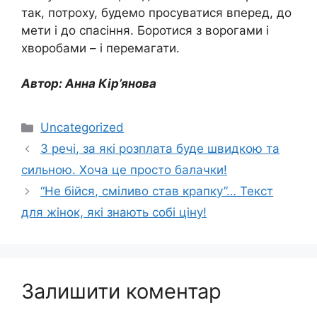
так, потроху, будемо просуватися вперед, до
мети і до спасіння. Боротися з ворогами і
хворобами – і перемагати.
Автор: Анна Кір’янова
Категорії
Uncategorized
3 речі, за які розплата буде швидкою та
сильною. Хоча це просто балачки!
“Не бійся, сміливо став крапку”… Текст
для жінок, які знають собі ціну!
Залишити коментар