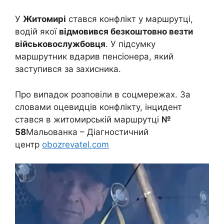
У
Житомирі
стався конфлікт у маршрутці,
водій якої
відмовився безкоштовно везти
військовослужбовця
. У підсумку
маршрутник вдарив пенсіонера, який
заступився за захисника.
Про випадок розповіли в соцмережах. За
словами оцевидців конфлікту, інцидент
стався в житомирській маршрутці
№
58
Мальованка – Діагностичний
центр
obozrevatel.com