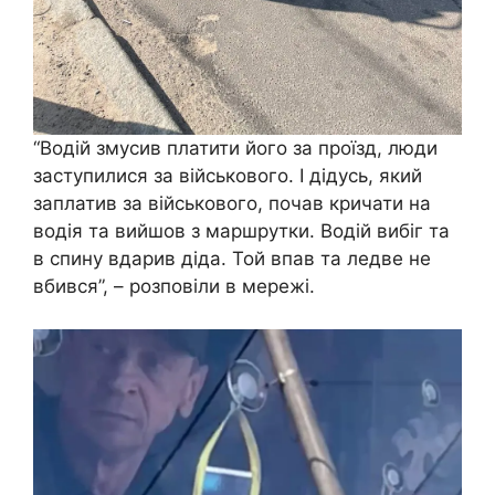
“Водій змусив платити його за проїзд, люди
заступилися за військового. І дідусь, який
заплатив за військового, почав кричати на
водія та вийшов з маршрутки. Водій вибіг та
в спину вдарив діда. Той впав та ледве не
вбився”, – розповіли в мережі.