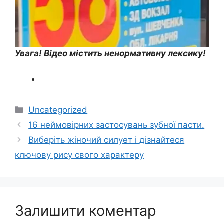
Увага! Відео містить ненормативну лексику!
Категорії
Uncategorized
16 неймовірних застосувань зубної пасти.
Виберіть жіночий силует і дізнайтеся
ключову рису свого характеру
Залишити коментар