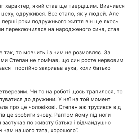
іг характер, який став ще твердішим. Вивчився
цеху, одружився. Все стало, як у людей. Але
 У перші роки подружнього життя він ще якось
ни переключилася на народженого сина, став
е так, то мовчить і з ним не розмовляє. За
ми Степан не помічав, що син росте нервовим
ався і постійно закривав вуха, коли батько
тверезим. Чи то на роботі щось трапилося, то
опуватися до дружини. У неї на той момент
зала про це чоловікові. Степан аж трусився від
отів це зробити знову. Раптом йому під ноги
 застукав по животу батька і відчайдушно
и нам нашого тата, хорошого”.