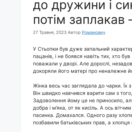
до дружини і син
потім заплакав 
27 Травня, 2023
Автор
Романович
У Стьопки був дуже запальний характер
пацанів, і не боявся навіть тих, хто бу
поважали у дворі. Але дорослі, незадо
докоряли його матері про неналежне йо
Жінка весь час заглядала до чарки. Їх
Він швидко навчився варити сам з того,
Задоволення йому це не приносило, але
добра і м’яка, от як кисіль. А ось віт
пасинка. Домахался. Одного разу хлопе
позбавили батьківських прав, а хлопця