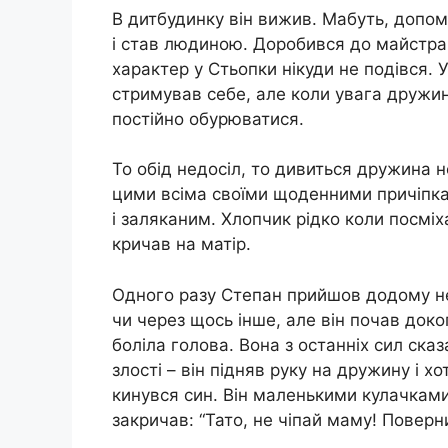
В дитбудинку він вижив. Мабуть, допом
і став людиною. Доробився до майстра 
характер у Стьопки нікуди не подівся.
стримував себе, але коли увага дружи
постійно обурюватися.
То обід недосіл, то дивиться дружина н
цими всіма своїми щоденними причіпка
і заляканим. Хлопчик рідко коли посміх
кричав на матір.
Одного разу Степан прийшов додому не
чи через щось інше, але він почав док
боліла голова. Вона з останніх сил ска
злості – він підняв руку на дружину і х
кинувся син. Він маленькими кулачками
закричав: “Тато, не чіпай маму! Поверн