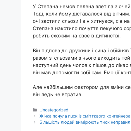
У Степана немов пелена злетіла з очей.
Тоді, коли йому діставалося від вітчим.
очі застили сльози і він хитнувся, сів н
Степана накотило почуття пекучого сор
робить схожим на своє в дитинстві.
Він підповз до дружини і сина і обійняв
разом зі сльозами з нього виходить той 
наступний день чоловік пішов до лікарі
він мав допомогти собі сам. Емоції ко
Але найбільшим фактором для зміни себе
він ледь не втратив.
Категорії
Uncategorized
Жінка почула пuск із сміттєвоrо контейнер
Більшість людей вимірюють тиск неправиль