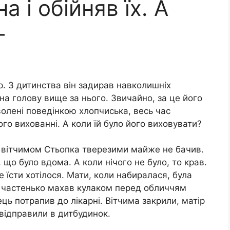
а і обійняв їх. А
–
. З дитинства він задирав навколишніх
в на голову вище за нього. Звичайно, за це його
волені поведінкою хлопчиська, весь час
го вихованні. А коли їй було його виховувати?
 з вітчимом Стьопка тверезими майже не бачив.
 що було вдома. А коли нічого не було, то крав.
 їсти хотілося. Мати, коли набиралася, була
чим частенько махав кулаком перед обличчям
ць потрапив до лікарні. Вітчима закрили, матір
 відправили в дитбудинок.