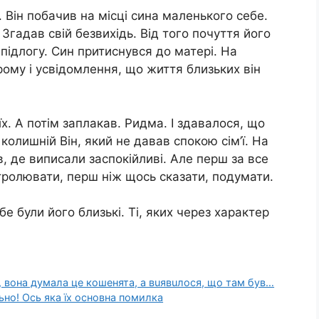
 Він побачив на місці сина маленького себе.
 Згадав свій безвихідь. Від того почуття його
а підлогу. Син притиснувся до матері. На
ому і усвідомлення, що життя близьких він
 їх. А потім заплакав. Ридма. І здавалося, що
колишній Він, який не давав спокою сім’ї. На
в, де виписали заспокійливі. Але перш за все
нтролювати, перш ніж щось сказати, подумати.
 були його близькі. Ті, яких через характер
а, вона думала це кошенята, а вuявuлося, що там був…
но! Оcь яка їх основна помилка