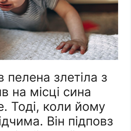
 пелена злетіла з
в на місці сина
. Тоді, коли йому
ідчима. Він підповз