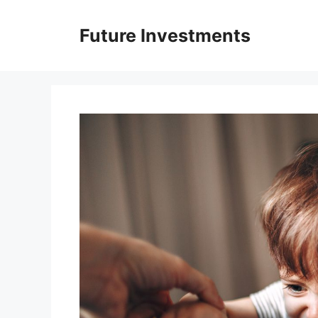
Перейти
до
Future Investments
вмісту