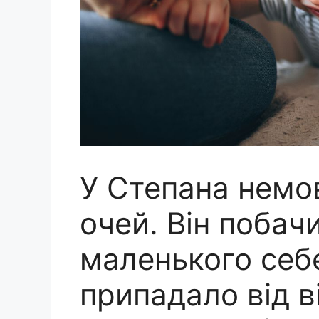
У Степана немов
очей. Він побачи
маленького себе
припадало від в