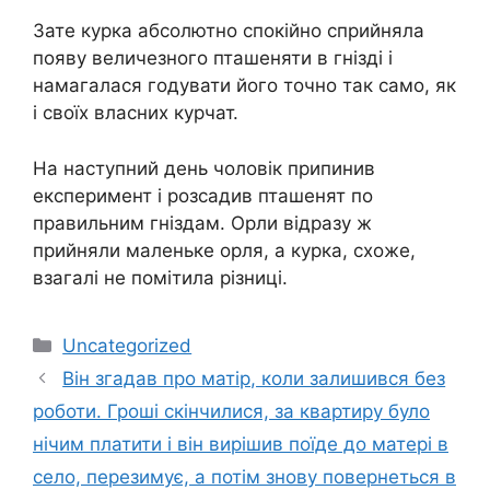
Зате курка абсолютно спокійно сприйняла
появу величезного пташеняти в гнізді і
намагалася годувати його точно так само, як
і своїх власних курчат.
На наступний день чоловік припинив
експеримент і розсадив пташенят по
правильним гніздам. Орли відразу ж
прийняли маленьке орля, а курка, схоже,
взагалі не помітила різниці.
Категорії
Uncategorized
Він згадав про матір, коли залишився без
роботи. Гроші скінчилися, за квартиру було
нічим платити і він вирішив поїде до матері в
село, перезимує, а потім знову повернеться в