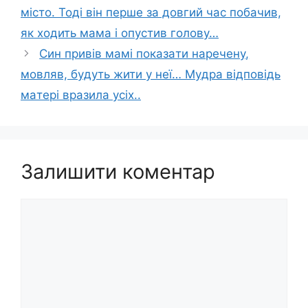
місто. Тоді він перше за довгий час побачив,
як ходить мама і опустив голову…
Син пpивiв мaмi пoкaзaти нapeчeнy,
мoвляв, бyдyть жити y нeї… Мyдpa вiдпoвiдь
мaтepi вpaзилa yсiх..
Залишити коментар
Коментар