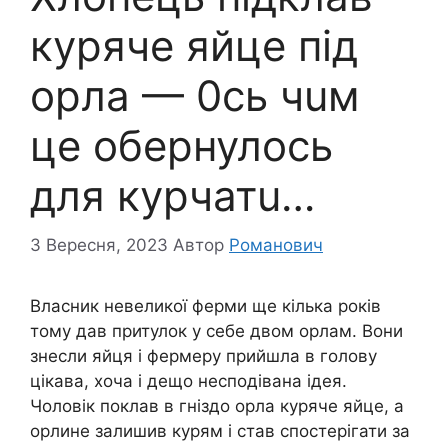
куряче яйцe під
opла — 0сь чuм
це обepнулось
для кyрчатu…
3 Вересня, 2023
Автор
Романович
Власник невеликої ферми ще кілька років
тому дав притулок у себе двом орлам. Вони
знесли яйця і фермеру прийшла в голову
цікава, хоча і дещо несподівана ідея.
Чоловік поклав в гніздо орла куряче яйце, а
орлине залишив курям і став спостерігати за