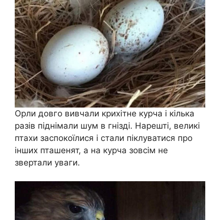
Орли довго вивчали крихітне курча і кілька
разів піднімали шум в гнізді. Нарешті, великі
птахи заспокоїлися і стали піклуватися про
інших пташенят, а на курча зовсім не
звертали уваги.