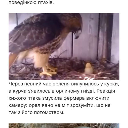
поведінкою птахів.
Через певний час орленя вилупилось у курки,
а курча з’явилось в орлиному гнізді. Реакція
хижого птаха змусила фермера включити
камеру: орел явно не міг зрозуміти, що не
так з його потомством.