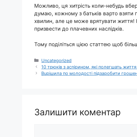
Можливо, ця хитрість коли-небудь вбер
думаю, кожному з батьків варто взяти п
хвилин, але це може врятувати життя! 
призвести до плачевних наслідків.
Тому поділіться цією статтею щоб біль
Категорії
Uncategorized
10 трюків з асnірином, які полегшать життя 
Вuрішила по молодості підзаробити грошен
Залишити коментар
Коментар