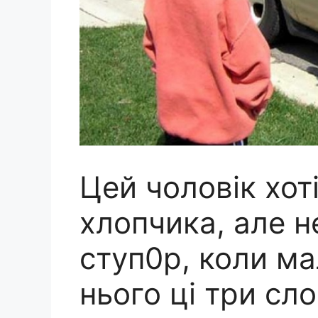
Цей чоловік хот
хлопчика, але не
ступ0р, коли ма
нього ці три сло