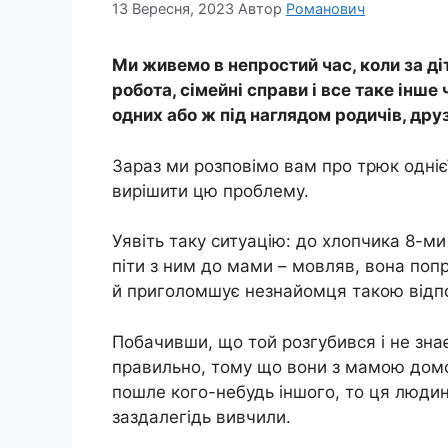
13 Вересня, 2023
Автор
Романович
Ми живемо в непростий час, коли за ді
робота, сімейні справи і все таке інш
одних або ж під наглядом родичів, дру
Зараз ми розповімо вам про трюк одні
вирішити цю проблему.
Уявіть таку ситуацію: до хлопчика 8-ми
піти з ним до мами – мовляв, вона поп
й приголомшує незнайомця такою відпо
Побачивши, що той розгубився і не знає,
правильно, тому що вони з мамою домо
пошле кого-небудь іншого, то ця людин
заздалегідь вивчили.