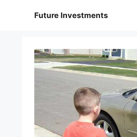
Перейти
до
Future Investments
вмісту