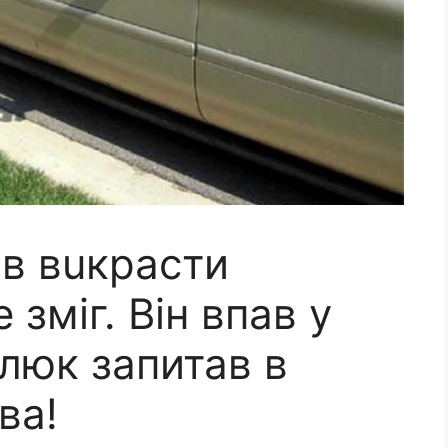
ів вuкрасти
 зміг. Він впав у
люк запитав в
ва!