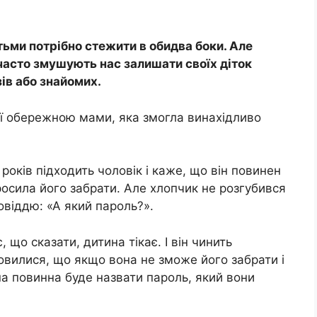
тьми потрібно стежити в обидва боки. Але
е часто змушують нас залишати своїх діток
зів або знайомих.
єї обережною мами, яка змогла винахідливо
 років підходить чоловік і каже, що він повинен
росила його забрати. Але хлопчик не розгубився
віддю: «А який пароль?».
 що сказати, дитина тікає. І він чинить
вилися, що якщо вона не зможе його забрати і
а повинна буде назвати пароль, який вони