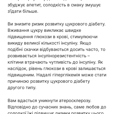
збуджує апетит, солодкість в смаку змушує
з’їдати більше.
Ви знизите ризик розвитку цукрового діабету.
Вживання цукру викликає швидке
підвищення глюкози в крові, стимулюючи
викиду великої кількості інсуліну. Якщо
подібні скачки відбуваються досить часто, то
розвивається інсулінорезистентність –
клітини втрачають чутливість до інсуліну. Як
наслідок, рівень глюкози в крові залишається
підвищеним. Надалі гіперглікемія може стати
причиною розвитку цукрового діабету
другого типу.
Вам вдасться уникнути атеросклерозу.
Відповідно до сучасних знань, саме любов до
солодкої їжі підвищує ризики розвитку цього