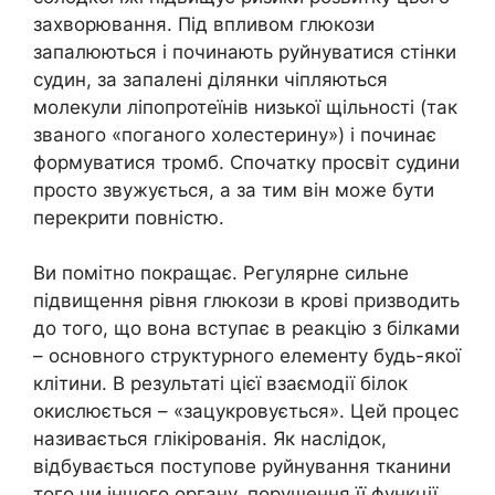
захворювання. Під впливом глюкози
запалюються і починають руйнуватися стінки
судин, за запалені ділянки чіпляються
молекули ліпопротеїнів низької щільності (так
званого «поганого холестерину») і починає
формуватися тромб. Спочатку просвіт судини
просто звужується, а за тим він може бути
перекрити повністю.
Ви помітно покращає. Регулярне сильне
підвищення рівня глюкози в крові призводить
до того, що вона вступає в реакцію з білками
– основного структурного елементу будь-якої
клітини. В результаті цієї взаємодії білок
окислюється – «зацукровується». Цей процес
називається глікірованія. Як наслідок,
відбувається поступове руйнування тканини
того чи іншого органу, порушення її функції.