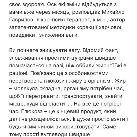
своє здоров’я. Ось які зміни відбудуться з
вами вже через місяць, розповідає Михайло
Гаврилов, лікар-психотерапевт, к.м.н., автор
запатентованої методики корекції харчової
поведінки і зниження ваги.
Ви почнете знижувати вагу. Відомий факт,
зловживання простими цукрами швидше
позначається на вазі, ніж оббили жирної їжі в
раціоні. Пов’язано це з особливостями
перетворень глюкози і жиру в організмі. Жир
– молекула складна, організму потрібен час,
щоб її перетравити, транспортувати, знайти
місце, куди відкласти …. На все це потрібен
час. Глюкоза – це кінцевий продукт, який
далі не розщеплюється. Її дуже просто взяти і
будь-яким чином використовувати. Саме
тому прості вуглеводи швидше