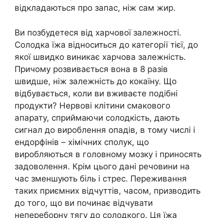
відкладаються про запас, ніж сам жир.
Ви позбудетеся від харчової залежності.
Солодка їжа відноситься до категорії тієї, до
якої швидко виникає харчова залежність.
Причому розвивається вона в 8 разів
швидше, ніж залежність до кокаїну. Що
відбувається, коли ви вживаєте подібні
продукти? Нервові клітини смакового
апарату, сприймаючи солодкість, дають
сигнал до вироблення опадів, в тому числі і
ендорфінів – хімічних сполук, що
виробляються в головному мозку і приносять
задоволення. Крім цього дані речовини на
час зменшують біль і стрес. Переживання
таких приємних відчуттів, часом, призводить
до того, що ви починає відчувати
непереборну тягу до солодкого. Ця їжа