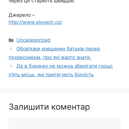
через це старіють швидше.
Джерело –
http://www.slovech.co/
Категорії
Uncategorized
Обов’язки хрещених батьків перед
похресником, про які варто знати.
Де в будинку не можна зберігати гроші:
п’ять місць, які притягують бідність
Залишити коментар
Коментар