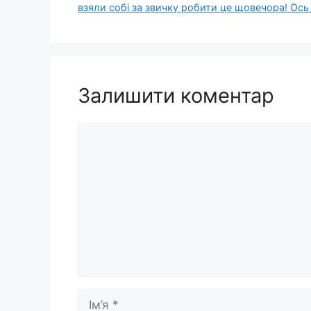
взяли собі за звичку робити цe щовечора! Оcь
Залишити коментар
Коментар
Ім’я