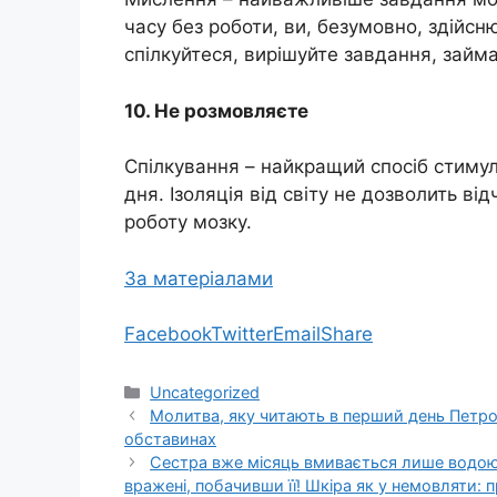
часу без роботи, ви, безумовно, здійсн
спілкуйтеся, вирішуйте завдання, займа
10. Не розмовляєте
Спілкування – найкращий спосіб стиму
дня. Ізоляція від світу не дозволить в
роботу мозку.
За матеріалами
Facebook
Twitter
Email
Share
Категорії
Uncategorized
Молитва, яку читають в перший день Петро
обставинах
Сестра вже місяць вмивається лише водою 
врaжені, побачивши її! Шкiра як у немовляти: 