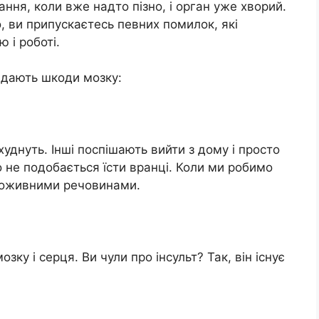
ння, коли вже надто пізно, і орган уже хворий.
о, ви припускаєтесь певних помилок, які
 і роботі.
авдають шкоди мозку:
уднуть. Інші поспішають вийти з дому і просто
то не подобається їсти вранці. Коли ми робимо
 поживними речовинами.
ку і серця. Ви чули про інсульт? Так, він існує