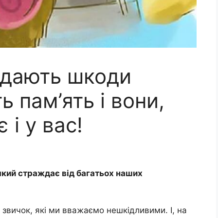
авдають шкоди
ь пам’ять і вони,
 і у вас!
 який страждає від багатьох наших
 звичок, які ми вважаємо нешкідливими. І, на