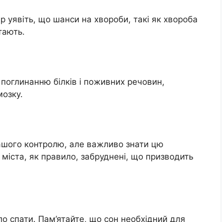
р уявіть, що шанси на хвороби, такі як хвороба
тають.
 поглинанню білків і поживних речовин,
озку.
ашого контролю, але важливо знати цю
 міста, як правило, забруднені, що призводить
ло спати. Пам’ятайте, що сон необхідний для