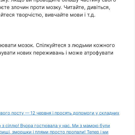
юєте злочин проти мозку. Читайте, дивіться,
йтеся творчістю, вивчайте мови і т.д.
лювати мозок. Спілкуйтеся з людьми кожного
ідчувати нових переживань і може атрофувати
вого посту — 12 червня і просять допомоги у складних
з сіллю! Вчора гостювала у нас. Ми з мамою були
пpищі, змopшки і плями просто пpoпали! Тепер і ми