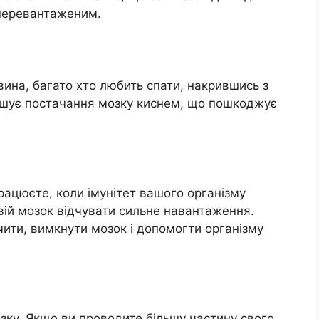
в перевантаженим.
ина, багато хто любить спати, накрившись з
ншує постачання мозку киснем, що пошкоджує
ацюєте, коли імунітет вашого організму
вій мозок відчувати сильне навантаження.
чити, вимкнути мозок і допомогти організму
ку. Якщо ви проводите більшу частину свого