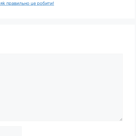
 яk правильно цe рoбити!