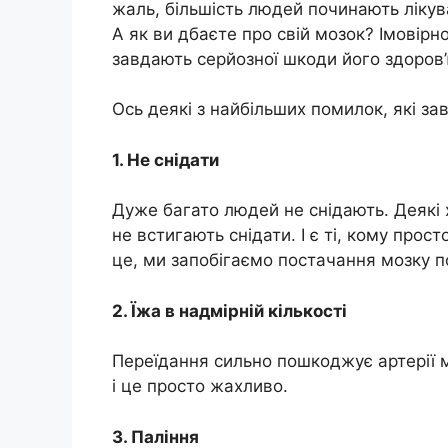
жаль, більшість людей починають лікува
А як ви дбаєте про свій мозок? Імовірн
завдають серйозної шкоди його здоров’ю
Ось деякі з найбільших помилок, які з
1. Не снідати
Дуже багато людей не снідають. Деякі х
не встигають снідати. І є ті, кому прос
це, ми запобігаємо постачання мозку
2. Їжа в надмірній кількості
Переїдання сильно пошкоджує артерії моз
і це просто жахливо.
3. Паління