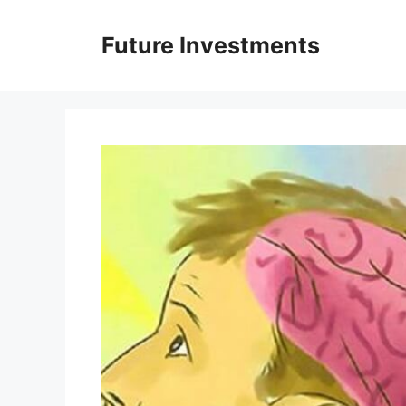
Перейти
до
Future Investments
вмісту