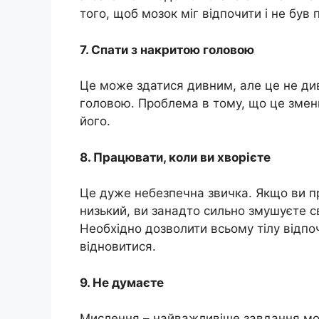
того, щоб мозок міг відпочити і не бу
7. Спати з накритою головою
Це може здатися дивним, але це не див
головою. Проблема в тому, що це зме
його.
8. Працювати, коли ви хворієте
Це дуже небезпечна звичка. Якщо ви пр
низький, ви занадто сильно змушуєте с
Необхідно дозволити всьому тілу відпо
відновитися.
9. Не думаєте
Мислення – найважливіше завдання моз