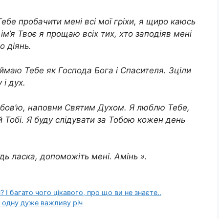
ебе пробачити мені всі мої гріхи, я щиро каюсь
ім’я Твоє я прощаю всіх тих, хто заподіяв мені
о діянь.
риймаю Тебе як Господа Бога і Спасителя. Зціли
 і дух.
юбов’ю, наповни Святим Духом. Я люблю Тебе,
й Тобі. Я буду слідувати за Тобою кожен день
удь ласка, допоможіть мені. Амінь ».
 І багато чого цікавого, про що ви не знаєте..
 одну дуже важливу річ