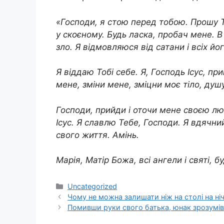
«Господи, я стою перед тобою. Прошу Т
у скоєному. Будь ласка, пробач мене. В 
зло. Я відмовляюся від сатани і всіх йог
Я віддаю Тобі себе. Я, Господь Ісус, п
мене, зміни мене, зміцни моє тiло, душу
Господи, прийди і оточи мене своєю л
Ісус. Я славлю Тебе, Господи. Я вдячни
свого життя. Амінь.
Марія, Матір Божа, всі ангели і святі, б
Категорії
Uncategorized
Чому не можна залишати ніж на столі на ніч?
Помивши руки свого батька, юнак зрозумів