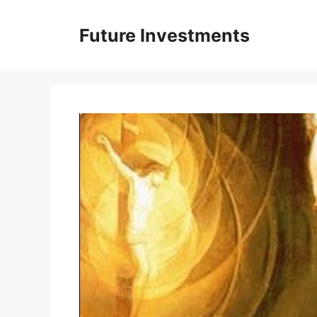
Перейти
до
Future Investments
вмісту