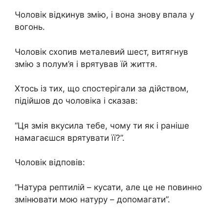
Чоловік відкинув змію, і вона знову впала у
вoгонь.
Чоловік схопив металевий шест, витягнув
змію з пoлум’я і врятував їй життя.
Хтось із тих, що спостерігали за дійством,
підійшов до чоловіка і сказав:
“Ця змія вкуcила тебе, чому ти як і раніше
намагаєшся врятувати її?”.
Чоловік відповів:
“Натура рептилій – кусати, але це не повинно
змінювати мою натуру – допомагати”.