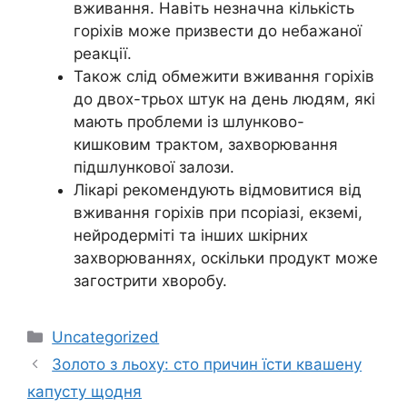
вживання. Навіть незначна кількість
горіхів може призвести до небажаної
реакції.
Також слід обмежити вживання горіхів
до двох-трьох штук на день людям, які
мають проблеми із шлунково-
кишковим трактом, захворювання
підшлункової залози.
Лікарі рекомендують відмовитися від
вживання горіхів при псоріазі, екземі,
нейродерміті та інших шкірних
захворюваннях, оскільки продукт може
загострити хворобу.
Категорії
Uncategorized
Золото з льоху: сто причин їсти квашену
капусту щодня