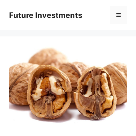
Перейти
до
Future Investments
Меню
вмісту