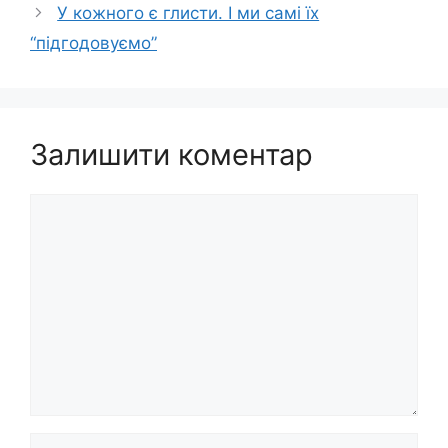
У кожного є глисти. І ми самі їх
“підгодовуємо”
Залишити коментар
Коментар
Ім’я