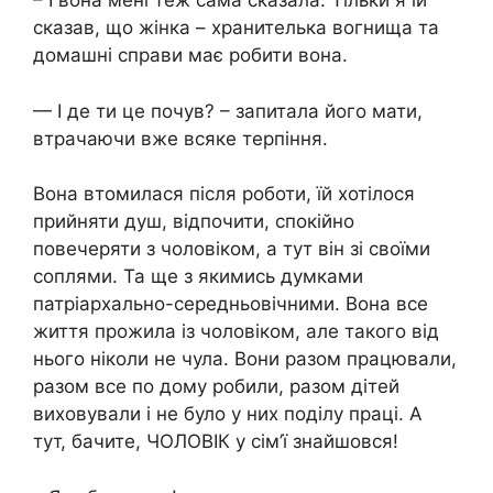
– І вона мені теж сама сказала. Тільки я їй
сказав, що жінка – хранителька вогнища та
домашні справи має робити вона.
— І де ти це почув? – запитала його мати,
втрачаючи вже всяке терпіння.
Вона втомилася після роботи, їй хотілося
прийняти душ, відпочити, спокійно
повечеряти з чоловіком, а тут він зі своїми
соплями. Та ще з якимись думками
патріархально-середньовічними. Вона все
життя прожила із чоловіком, але такого від
нього ніколи не чула. Вони разом працювали,
разом все по дому робили, разом дітей
виховували і не було у них поділу праці. А
тут, бачите, ЧОЛОВІК у сім’ї знайшовся!