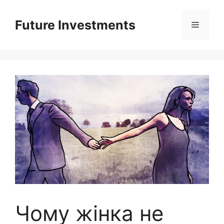
Перейти
до
Future Investments
Меню
вмісту
Чому жінка не