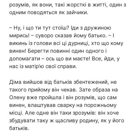
розумів, як вони, такі жорсткі в житті, один з
одним поводяться як зайчики.
– Ну, і що ти тут стоїш? Іди з дружиною
мирись! – суворо сказав йому батько. – І
викинь із голови всі ці дурниці, хто що кому
винен! Берегти повинні один одного і
допомагати – ось що ви маєте! Все, йди, у
нас із матір’ю свої справи.
Діма вийшов від батьків збентежений, не
такого прийому він чекав. Зате образа на
Олену вже пройшла і він розумів, що сам
винен, влаштував cварку на порожньому
місці. Але одне він таки зрозумів: він хоче
збудувати таку ж щасливу родину, як у його
батьків.