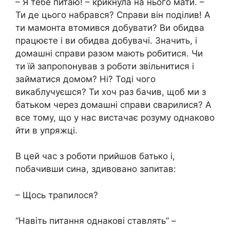
– Я тебе питаю! – крикнула на нього мати. –
Ти де цього набрався? Справи він поділив! А
ти мамонта втомився добувати? Ви обидва
працюєте і ви обидва добувачі. Значить, і
домашні справи разом мають робитися. Чи
ти їй запропонував з роботи звільнитися і
займатися домом? Ні? Тоді чого
викаблучуєшся? Ти хоч раз бачив, щоб ми з
батьком через домашні справи сварилися? А
все тому, що у нас вистачає розуму однаково
йти в упряжці.
В цей час з роботи прийшов батько і,
побачивши сина, здивовано запитав:
– Щось трапилося?
“Навіть питання однакові ставлять” –