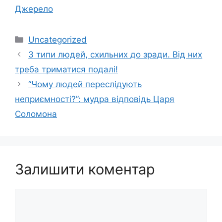
Джерело
Категорії
Uncategorized
3 типи людей, схильних до зради. Від них
треба триматися подалі!
“Чому людей переслідують
неприємності?”: мудра відповідь Царя
Соломона
Залишити коментар
Коментар