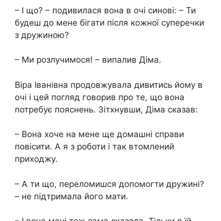
– І що? – подивилася вона в очі синові: – Ти
будеш до мене бігати після кожної суперечки
з дружиною?
– Ми розлучимося! – випалив Діма.
Віра Іванівна продовжувала дивитись йому в
очі і цей погляд говорив про те, що вона
потребує пояснень. Зітхнувши, Діма сказав:
– Вона хоче на мене ще домашні справи
повісити. А я з роботи і так втомлений
приходжу.
– А ти що, переломишся допомогти дружині?
– не підтримала його мати.