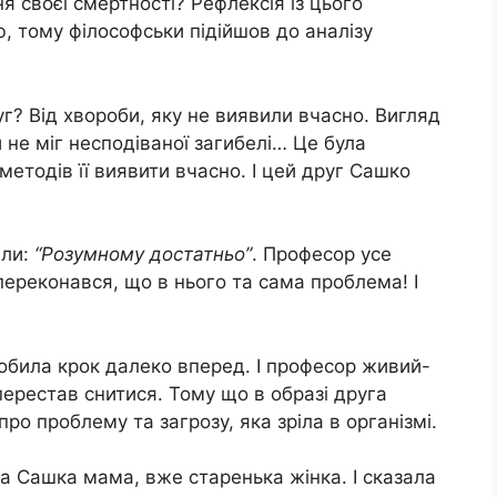
 своєї смертності? Рефлексія із цього
 тому філософськи підійшов до аналізу
уг? Від хвороби, яку не виявили вчасно. Вигляд
и не міг несподіваної загибелі… Це була
методів її виявити вчасно. І цей друг Сашко
али:
“Розумному достатньо”
. Професор усе
і переконався, що в нього та сама проблема! І
обила крок далеко вперед. І професор живий-
перестав снитися. Тому що в образі друга
о проблему та загрозу, яка зріла в організмі.
ла Сашка мама, вже старенька жінка. І сказала