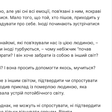
але уві сні всі емоції, пов’язані з ним, яскраві
ися. Мало того, що той, хто пішов, приходить у
гадувати про себе. Іноді починають зустрічатися
знайомі, які пов’язували нас із цією людиною, –
и іноді турбуються, – чому небіжчик “почав
ати? І він хоче забрати із собою в інший світ?
і? І вона просить допомогти якось, мучиться?
не з іншим світом, підтвердити чи спростувати
водив приклад із померлою людиною, яка
ала устрій потойбічного світу.
однак, не можуть ні спростувати, ні підтвердити
 тільки відчувати серцем. Вірити.