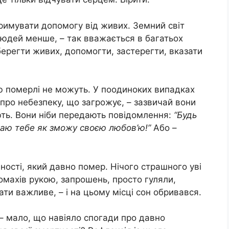
римувати допомогу від живих. Земний світ
юдей менше, – так вважається в багатьох
ерегти живих, допомогти, застерегти, вказати
 померлі не можуть. У поодиноких випадках
про небезпеку, що загрожує, – зазвичай вони
ють. Вони ніби передають повідомлення:
“Будь
аю тебе як зможу своєю любов’ю!”
Або –
ості, який давно помер. Нічого страшного уві
помахів рукою, запрошень, просто гуляли,
ати важливе, – і на цьому місці сон обривався.
– мало, що навіяло спогади про давно