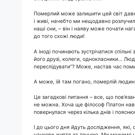
Померлий може залишити цей світ давно, 
і живі, начебто ми нещодавно розлучил
наші сни, – він і наяву може почати на
до того схожі люди!
А іноді починають зустрічатися спільні 
його друзі, колеги, однокласники… Люд
переслідувати”? Може, настав час помир
А може, їй там погано, померлій людин
Це загадкові питання – все, що пов’яза
не можна. Хоча ще філософ Платон на
повернулася через кілька днів і пояснюв
І до цього дня йдуть дослідження, які, 
наукове життя за труною. Ми можемо це