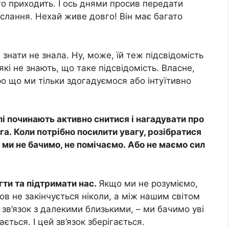
то приходить. І ось днями просив передати
ослання. Нехай живе довго! Він має багато
 знати не знала. Ну, може, їй теж підсвідомість
які не знають, що таке підсвідомість. Власне,
про що ми тільки здогадуємося або інтуїтивно
 починають активно снитися і нагадувати про
ога. Коли потрібно посилити увагу, розібратися
 ми не бачимо, не помічаємо. Або не маємо сил
гти та підтримати нас.
Якщо ми не розуміємо,
ов не закінчується ніколи, а між нашим світом
ш зв’язок з далекими близькими, – ми бачимо уві
ається. І цей зв’язок зберігається.