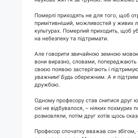
Померлі приходять не для того, щоб от
примітивніший, можливостей у живих л
культурах. Померлий приходить, щоб уб
на небезпеку та підтримати.
Але говорити звичайною земною мовою
вони виразно, словами, попереджають 
своєю появою застерігають і підтриму
уважним! Будь обережним. А я підтрим
дружбою.
Одному професору став снитися друг юн
сні не відбувалося, – ніяких похмурих 
розмовляли, потім друг хотів щось сказ
Професор спочатку вважав сон збігом, 