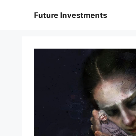
Перейти
до
Future Investments
вмісту