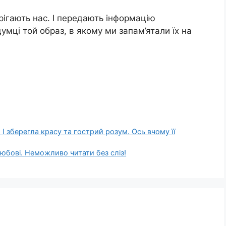
рігають нас. І передають інформацію
мці той образ, в якому ми запам’ятали їх на
І зберегла красу та гострий розум. Ось вчому її
любові. Неможливо читати без сліз!