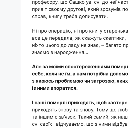
професору, що Сашко уві сні до неї час
привіт своєму другові, який зрозумів п
справ, книгу треба дописувати.
Ні про операцію, ні про книгу старенька
все це передала, як скажуть скептики, 
ніхто цього до ладу не знає, – багато 
знаємо з народження…
Але за моїми спостереженнями померлі
себе, коли не їм, а нам потрібна допом
з якоюсь проблемою чи загрозою, яких
із ними впоратися.
І наші померлі приходять, щоб застере
приходять знову та знову. Тому що люб
та іншим є зв’язок. Такий самий, як на
сні своїх і відчуваємо, що з ними відбув