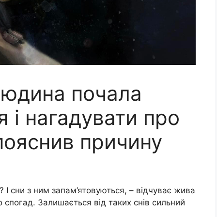
людина почала
я і нагадувати про
пояснив причину
 І сни з ним запам’ятовуються, – відчуває жива
о спогад. Залишається від таких снів сильний