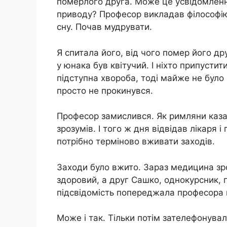
померлого друга. Може це усвідомлення
приводу? Професор викладав філософію,
сну. Почав мудрувати.
Я спитала його, від чого помер його др
у юнака був квітучий. І ніхто припустит
підступна хвороба, тоді майже не було 
просто не прокинувся.
Професор замислився. Як римляни каз
зрозумів. І того ж дня відвідав лікаря 
потрібно терміново вживати заходів.
Заходи було вжито. Зараз медицина зр
здоровий, а друг Сашко, однокурсник, 
підсвідомість попереджала професора пр
Може і так. Тільки потім зателефонува