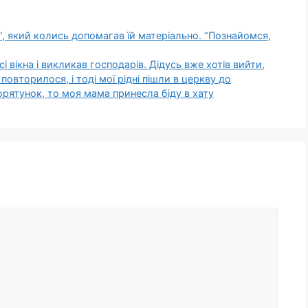
ік”, який колись допомагав їй матеріально. “Познайомся,
 всі вікна і викликав господарів. Дідусь вже хотів вийти,
повторилося, і тоді мої рідні пішли в церкву до
рятунок, то моя мама принесла біду в хату