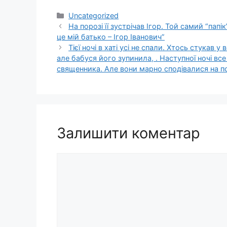
Категорії
Uncategorized
На порозі її зустрічав Ігор. Той самий “пап
це мій батько – Ігор Іванович”
Тієї ночі в хаті усі не спали. Хтось стукав у
але бабуся його зупинила, . Наступної ночі все 
священника. Але вони марно сподівалися на по
Залишити коментар
Коментар