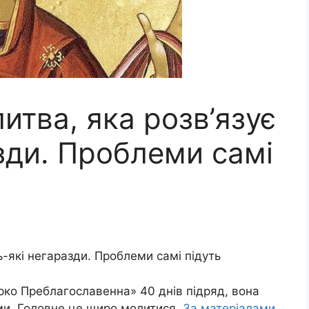
тва, яка розв’язує
зди. Проблеми самі
ь-які негаразди. Проблеми самі підуть
ко Преблагославенна» 40 днів підряд, вона
ми. Головне це щиро молитися.
За матеріалами