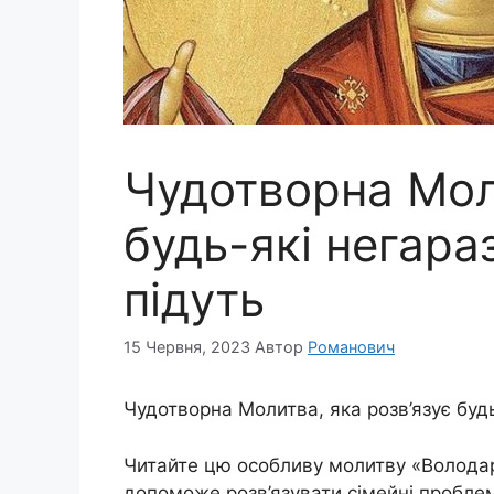
Чудотворна Моли
будь-які негара
підуть
15 Червня, 2023
Автор
Романович
Чудотворна Молитва, яка розв’язує буд
Читайте цю особливу молитву «Володар
допоможе розв’язувати сімейні пробле