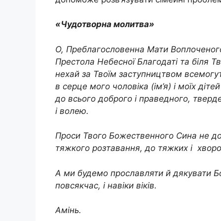
«Чудотворна молитва»
О, Преблагословенна Мати Воплоченого
Престола Небесної Благодаті та біля Тв
нехай за Твоїм заступництвом всемогу
в сеpце мого чоловіка (ім’я) і моїх дітей
до всього доброго і праведного, тверд
і волею.
Проси Твого Божественного Сина не допу
тяжкого розтавання, до тяжких і хвор
А ми будемо прославляти й дякувати Бог
повсякчас, і навіки віків.
Амінь.