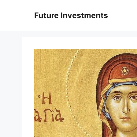
Перейти
до
Future Investments
вмісту