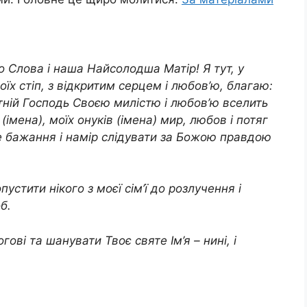
 Слова і наша Найсолодша Матір! Я тут, у
оїх стіп, з відкритим серцем і любов’ю, благаю:
тній Господь Своєю милістю і любов’ю вселить
 (імена), моїх онуків (імена) мир, любов і потяг
е бажання і намір слідувати за Божою правдою
стити нікого з моєї сім’ї до розлyчення і
об.
ові та шанувати Твоє святе Ім’я – нині, і