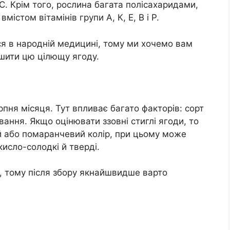
у С. Крім того, рослина багата полісахаридами,
стом вітамінів групи А, К, Е, В і Р.
я в народній медицині, тому ми хочемо вам
ушити цю цілющу ягоду.
пня місяця. Тут впливає багато факторів: сорт
вання. Якщо оцінювати ззовні стиглі ягоди, то
й або помаранчевий колір, при цьому може
исло-солодкі й тверді.
 тому після збору якнайшвидше варто