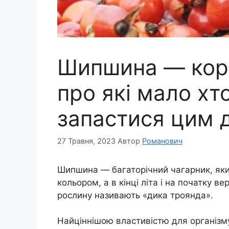
Шипшина — кори
про які мало хто
запастися цим 
27 Травня, 2023
Автор
Романович
Шипшина — багаторічний чагарник, як
кольором, а в кінці літа і на початку 
рослину називають «дика троянда».
Найціннішою властивістю для організм