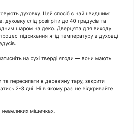
овують духовку. Цей спосіб є найшвидшим:
 духовку слід розігріти до 40 градусів та
 одним шаром на деко. Дверцята для виходу
 процесі підсихання ягід температуру в духовці
адусів.
натисніть на сухі тверді ягоди — вони мають
и та пересипати в дерев’яну тару, закрити
ись 2-3 дні. Ні в якому разі не відкривайте
в невеликих мішечках.