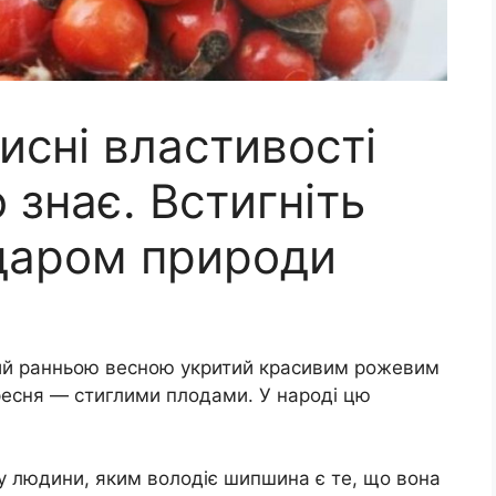
сні властивості
 знає. Встигніть
даром природи
ий ранньою весною укритий красивим рожевим
вересня — стиглими плодами. У народі цю
у людини, яким володіє шипшина є те, що вона