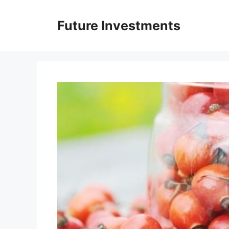
Перейти
до
Future Investments
вмісту