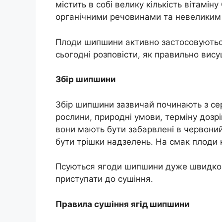
містить в собі велику кількість вітамін
органічними речовинами та невеликим вмі
Плоди шипшини активно застосовуютьс
сьогодні розповісти, як правильно вис
Збір шипшини
Збір шипшини зазвичай починають з сер
рослини, природні умови, терміну дозрі
вони мають бути забарвлені в червони
бути трішки надзелень. На смак плоди к
Псуються ягоди шипшини дуже швидко,
приступати до сушіння.
Правила сушіння ягід шипшини