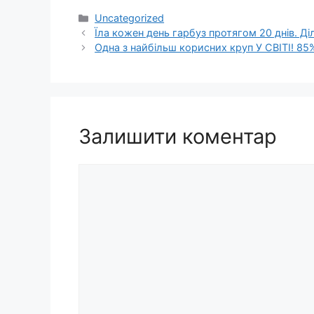
Категорії
Uncategorized
Їла кожен день гарбуз протягом 20 днів. Д
Одна з найбільш корисних круп У СВІТІ! 8
Залишити коментар
Коментар