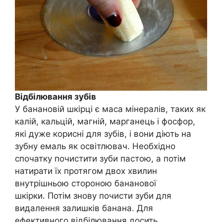
Відбілювання зубів
У банановій шкірці є маса мінералів, таких як
калій, кальцій, магній, марганець і фосфор,
які дуже корисні для зубів, і вони діють на
зубну емаль як освітлювач. Необхідно
спочатку почистити зуби пастою, а потім
натирати їх протягом двох хвилин
внутрішньою стороною бананової
шкірки. Потім знову почисти зуби для
видалення залишків банана. Для
ефективного відбілювання досить