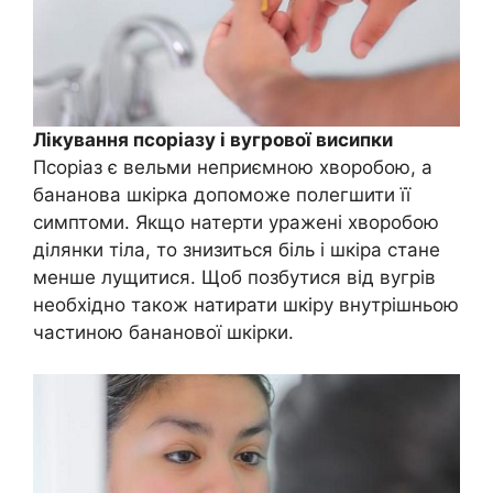
Лікування псоріазу і вугрової висипки
Псоріаз є вельми неприємною хворобою, а
бананова шкірка допоможе полегшити її
симптоми. Якщо натерти уражені хворобою
ділянки тіла, то знизиться біль і шкіра стане
менше лущитися. Щоб позбутися від вугрів
необхідно також натирати шкіру внутрішньою
частиною бананової шкірки.