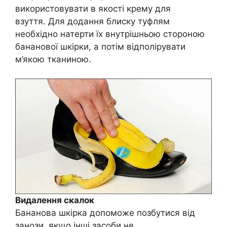
використовувати в якості крему для
взуття. Для додання блиску туфлям
необхідно натерти їх внутрішньою стороною
бананової шкірки, а потім відполірувати
м’якою тканиною.
Видалення скалок
Бананова шкірка допоможе позбутися від
занози, якщо інші засоби не