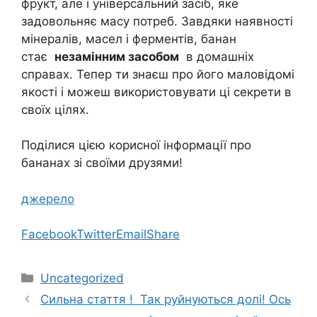
фрукт, але і універсальний засіб, яке
задовольняє масу потреб. Завдяки наявності
мінералів, масел і ферментів, банан
стає
незамінним засобом
в домашніх
справах. Тепер ти знаєш про його маловідомі
якості і можеш використовувати ці секрети в
своїх цілях.
Поділися цією корисної інформації про
бананах зі своїми друзями!
джерело
Facebook
Twitter
Email
Share
Категорії
Uncategorized
Сильна стаття ! Так руйнуються долі! Ось