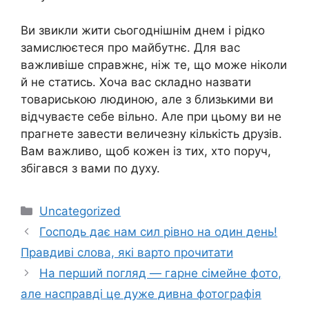
Ви звикли жити сьогоднішнім днем і рідко
замислюєтеся про майбутнє. Для вас
важливіше справжнє, ніж те, що може ніколи
й не статись. Хоча вас складно назвати
товариською людиною, але з близькими ви
відчуваєте себе вільно. Але при цьому ви не
прагнете завести величезну кількість друзів.
Вам важливо, щоб кожен із тих, хто поруч,
збігався з вами по духу.
Категорії
Uncategorized
Господь дає нам сил рівно на один день!
Правдиві слова, які варто прочитати
На перший погляд — гарне сімейне фото,
але насправді це дуже дивна фотографія