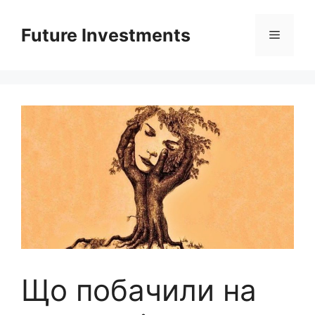
Перейти
до
Future Investments
Меню
вмісту
Що побачили на