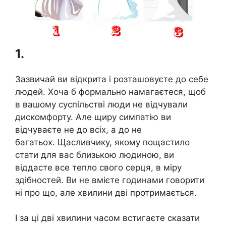
1.
Зазвичай ви відкрита і розташовуєте до себе
людей. Хоча б формально намагаєтеся, щоб
в вашому суспільстві люди не відчували
дискомфорту. Але щиру симпатію ви
відчуваєте не до всіх, а до не
багатьох. Щасливчику, якому пощастило
стати для вас близькою людиною, ви
віддасте все тепло свого серця, в міру
здібностей. Ви не вмієте годинами говорити
ні про що, але хвилини дві протримається.
І за ці дві хвилини часом встигаєте сказати