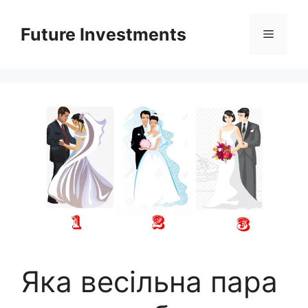
Перейти
до
Future Investments
Меню
вмісту
Яка весільна пара