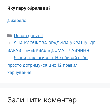
Яку пару обрали ви?
Джерело
Категорії
Uncategorized
ЯНА КЛОЧКОВА ЗРАДИЛА УКРАЇНУ: ДЕ
ЗАРАЗ ПЕРЕБУВАЄ ВІДОМА ПЛАВЧИНЯ
Як їси, так і живеш. Не вбивай себе,
просто дотримуйся цих 12 правил
харчування
Залишити коментар