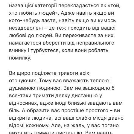
назва цієї категорії перекладається як «той,
хто любить людей». Адже навіть якщо ви
кого-небудь лаєте, навіть якщо ви кимось
незадоволені – це теж походить від вашої
любові до людей. Ви переживаєте за них,
намагаєтеся вберегти від неправильного
вчинку і турбуєтеся, коли вони роблять
помилку.
Ви щиро поділяєте тривоги всіх
оточуючих. Тому вас вважають теплою і
душевною людиною. Вам не зашкодило б
все-таки тримати деяку дистанцію у
відносинах, адже іноді близькі завдають вам
біль. А образити вас простіше простого – ви
відкрита людина, всі ваші слабкі місця давно
відомі кожному. Але, на жаль, у вас погано
виходить тримати дистанцію. Вам навіть