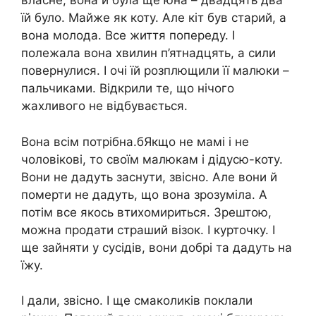
власне, вона й була ще юна – двадцять два
їй було. Майже як коту. Але кіт був старий, а
вона молода. Все життя попереду. І
полежала вона хвилин п’ятнадцять, а сили
повернулися. І очі їй розплющили її малюки –
пальчиками. Відкрили те, що нічого
жахливого не відбувається.
Вона всім потрібна.бЯкщо не мамі і не
чоловікові, то своїм малюкам і дідусю-коту.
Вони не дадуть заснути, звісно. Але вони й
померти не дадуть, що вона зрозуміла. А
потім все якось втихомириться. Зрештою,
можна продати страший візок. І курточку. І
ще зайняти у сусідів, вони добрі та дадуть на
їжу.
І дали, звісно. І ще смаколиків поклали