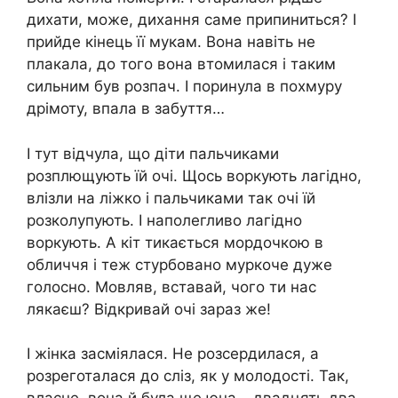
дихати, може, дихання саме припиниться? І
прийде кінець її мукам. Вона навіть не
плакала, до того вона втомилася і таким
сильним був розпач. І поринула в похмуру
дрімоту, впала в забуття…
І тут відчула, що діти пальчиками
розплющують їй очі. Щось воркують лагідно,
влізли на ліжко і пальчиками так очі їй
розколупують. І наполегливо лагідно
воркують. А кіт тикається мордочкою в
обличчя і теж стурбовано муркоче дуже
голосно. Мовляв, вставай, чого ти нас
лякаєш? Відкривай очі зараз же!
І жінка засміялася. Не розсердилася, а
розреготалася до сліз, як у молодості. Так,