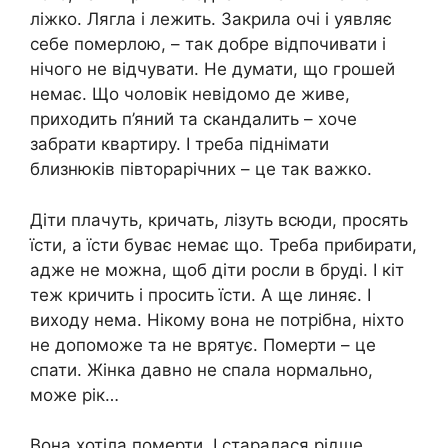
ліжко. Лягла і лежить. Закрила очі і уявляє
себе померлою, – так добре відпочивати і
нічого не відчувати. Не думати, що грошей
немає. Що чоловік невідомо де живе,
приходить п’яний та скандалить – хоче
забрати квартиру. І треба піднімати
близнюків півторарічних – це так важко.
Діти плачуть, кричать, лізуть всюди, просять
їсти, а їсти буває немає що. Треба прибирати,
адже не можна, щоб діти росли в бруді. І кіт
теж кричить і просить їсти. А ще линяє. І
виходу нема. Нікому вона не потрібна, ніхто
не допоможе та не врятує. Померти – це
спати. Жінка давно не спала нормально,
може рік…
Вона хотіла померти. І старалася рідше