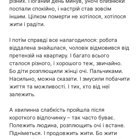
різних. Поганий день минув, уночі близнюки
поспали спокійно, і настрій став зовсім
іншим. Цілком померти не хотілося, хотілося
жити і радіти.
І потім справді все налагодилося: робота
віддалена знайшлася, чоловік відмовився від
претензій на квартиру. І багато всього
сталося різного, і хорошого теж, звичайно.
Бо діти розплющили жінці очі. Пальчиками.
Насильно, можна сказати. І змусили побачити
життя та можливості. І тих, хто від неї
залежить.
А хвилинна слабкість пройшла після
короткого відпочинку – так часто буває.
Полежить людина, розплющить очі і встане.
Підніметься. І продовжить жити. Бо жити