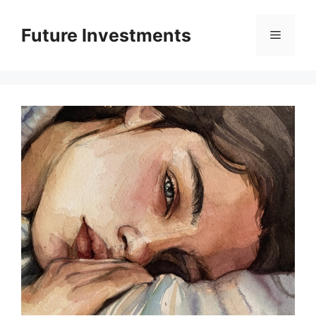
Перейти
до
Future Investments
Меню
вмісту