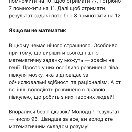
помножити на 10. Щоб отримати 77, потрібно
7 помножити на 11. Далі щоб отримати
результат задачі потрібно 8 помножити на 12.
Якщо ви не математик
В цьому немає нічого страшного. Особливо
при тому, що вирішити сьогоднішню
математичну задачку можуть — зовсім не
генії. Просто у них особливо розвинена ліва
півкуля мозку, яка відповідає за
обчислювальні здібності та раціоналізм. А от
всі інші володіють розвиненою правою
півкулею, що робить з них творчих людей!
Впоралися без підказок? Молодці! Результат
— число 96. Швидше за все, ви володієте
математичним складом розуму!