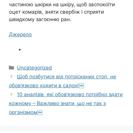
частиною шкірки на шкіру, щоб заспокоїти
оцет комарів, зняти свербіж і сприяти
швидкому загоєнню ран.
Джерело
Категорії
Uncategorized
Щоб позбутися від потрісканих стоп, не
обов’язково ходити в салон!￼
10 аналізів, які обов’язково потрібно здати
кожному – Важливо знати, що не так з
організмом￼