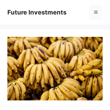
Перейти
до
Future Investments
Меню
вмісту