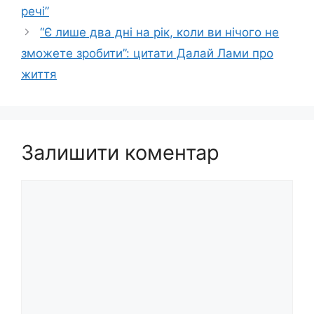
речі”
“Є лише два дні на рік, коли ви нічого не
зможете зробити”: цитати Далай Лами про
життя
Залишити коментар
Коментар