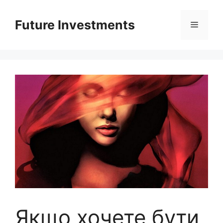
Перейти
до
Future Investments
Меню
вмісту
Якщо хочете бути