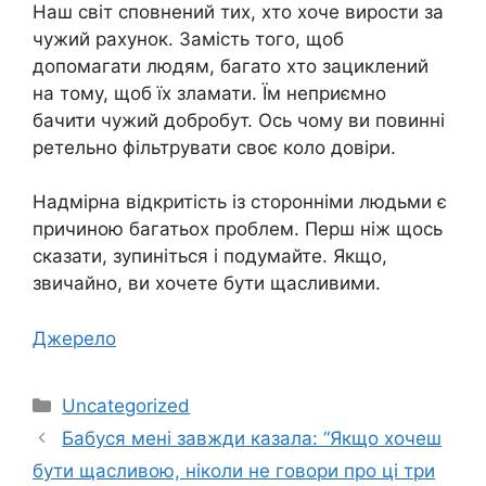
Наш світ сповнений тих, хто хоче вирости за
чужий рахунок. Замість того, щоб
допомагати людям, багато хто зациклений
на тому, щоб їх зламати. Їм неприємно
бачити чужий добробут. Ось чому ви повинні
ретельно фільтрувати своє коло довіри.
Надмірна відкритість із сторонніми людьми є
причиною багатьох проблем. Перш ніж щось
сказати, зупиніться і подумайте. Якщо,
звичайно, ви хочете бути щасливими.
Джерело
Категорії
Uncategorized
Бабуся мені завжди казала: “Якщо хочеш
бути щасливою, ніколи не говори про ці три