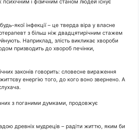
ж психічним і фізичним станом людей існує
будь-якої інфекції – це тверда віра у власне
ихотерапевт з більш ніж двадцятирічним стажем
уйнують. Наприклад, злість викликає хвороби
одом призводить до хвороб печінки,
ічних законів говорить: словесне вираження
 життєву енергію того, до кого воно звернено. А
слухача.
заних з поганими думками, продовжує
радою древніх мудреців – радіти життю, яким би