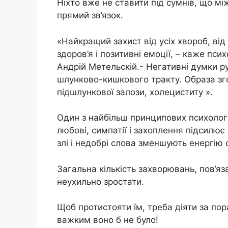
Ніхто вже не ставити під сумнів, що мі
прямий зв’язок.
«Найкращий захист від усіх хвороб, від 
здоров’я і позитивні емоції, – каже пс
Андрій Метельскій.- Негативні думки р
шлунково-кишкового тракту. Образа зг
підшлункової залози, холециститу ».
Один з найбільш принципових психолог
любові, симпатії і захоплення підсилює
злі і недобрі слова зменшують енергію 
Загальна кількість захворювань, пов’я
неухильно зростати.
Щоб протистояти їм, треба діяти за по
важким воно б не було!