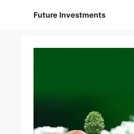
Перейти
до
Future Investments
вмісту