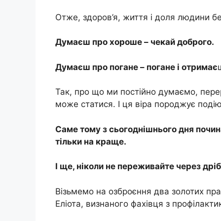
Отже, здоров’я, життя і доля людини бе
Думаєш про хороше – чекай доброго.
Думаєш про погане – погане і отримає
Так, про що ми постійно думаємо, пер
може статися. І ця віра породжує поді
Саме тому з сьогоднішнього дня почин
тільки на краще.
І ще, ніколи не переживайте через дріб
Візьмемо на озброєння два золотих пр
Еліота, визнаного фахівця з профілакти