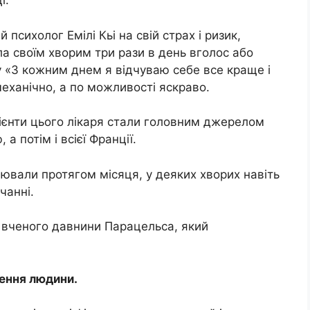
і.
 психолог Емілі Кьі на свій страх і ризик,
ла своїм хворим три рази в день вголос або
 «З кожним днем ​​я відчуваю себе все краще і
еханічно, а по можливості яскраво.
цієнти цього лікаря стали головним джерелом
 потім і всієї Франції.
ювали протягом місяця, у деяких хворих навіть
чанні.
о вченого давнини Парацельса, який
ення людини.