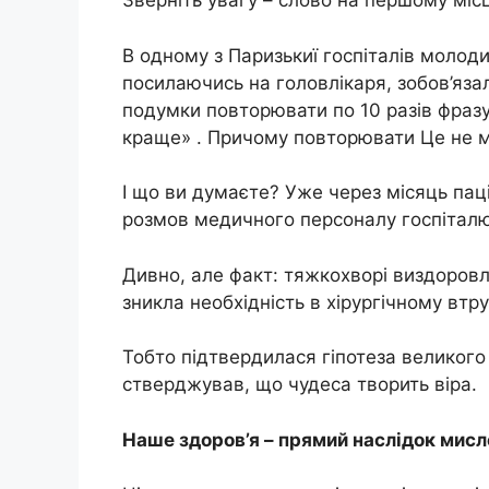
Зверніть увагу – слово на першому місц
В одному з Паризькиї госпіталів молодий
посилаючись на головлікаря, зобов’яза
подумки повторювати по 10 разів фразу
краще» . Причому повторювати Це не м
І що ви думаєте? Уже через місяць па
розмов медичного персоналу госпіталю, а
Дивно, але факт: тяжкохворі виздоровл
зникла необхідність в хірургічному втру
Тобто підтвердилася гіпотеза великог
стверджував, що чудеса творить віра.
Наше здоров’я – прямий наслідок мисл