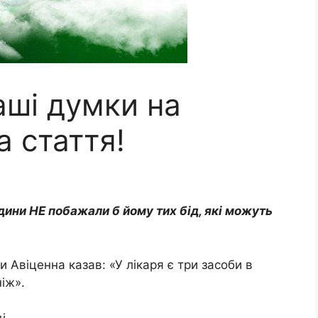
аші думки на
а стаття!
дини НЕ побажали б йому тих бід, які можуть
 Авіценна казав: «У лікаря є три засоби в
ніж».