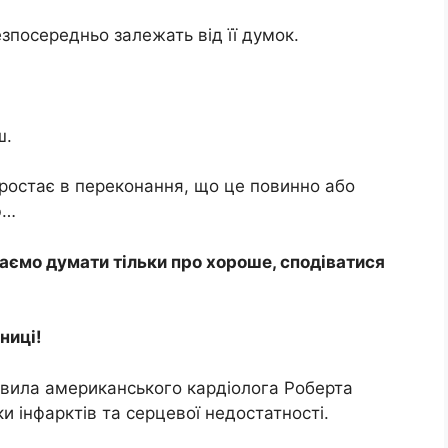
зпосередньо залежать від її думок.
ш.
еростає в переконання, що це повинно або
ю…
аємо думати тільки про хороше, сподіватися
ниці!
авила американського кардіолога Роберта
ки інфарктів та серцевої недостатності.