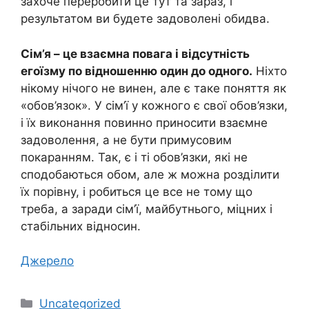
захоче переробити це тут та зараз, і
результатом ви будете задоволені обидва.
Сім’я – це взаємна повага і відсутність
егоїзму по відношенню один до одного.
Ніхто
нікому нічого не винен, але є таке поняття як
«обов’язок». У сім’ї у кожного є свої обов’язки,
і їх виконання повинно приносити взаємне
задоволення, а не бути примусовим
покаранням. Так, є і ті обов’язки, які не
сподобаються обом, але ж можна розділити
їх порівну, і робиться це все не тому що
треба, а заради сім’ї, майбутнього, міцних і
стабільних відносин.
Джерело
Категорії
Uncategorized