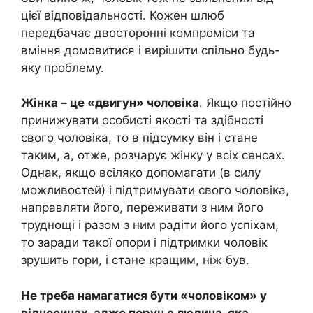
цієї відповідальності. Кожен шлюб
передбачає двосторонні компроміси та
вміння домовитися і вирішити спільно будь-
яку проблему.
Жінка – це «двигун» чоловіка
. Якщо постійно
принижувати особисті якості та здібності
свого чоловіка, то в підсумку він і стане
таким, а, отже, розчарує жінку у всіх сенсах.
Однак, якщо всіляко допомагати (в силу
можливостей) і підтримувати свого чоловіка,
направляти його, переживати з ним його
труднощі і разом з ним радіти його успіхам,
то заради такої опори і підтримки чоловік
зрушить гори, і стане кращим, ніж був.
Не треба намагатися бути «чоловіком» у
відносинах, адже поруч є людина, яка