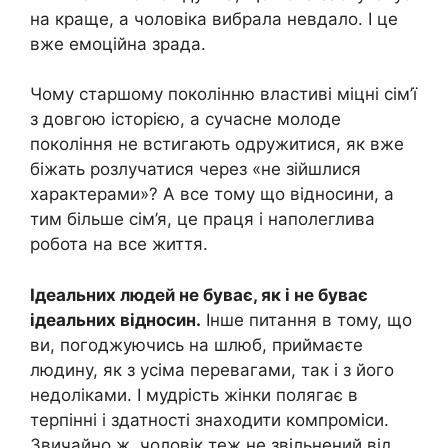
на краще, а чоловіка вибрала невдало. І це
вже емоційна зрада.
Чому старшому поколінню властиві міцні сім’ї
з довгою історією, а сучасне молоде
покоління не встигають одружитися, як вже
біжать розлучатися через «не зійшлися
характерами»? А все тому що відносини, а
тим більше сім’я, це праця і наполеглива
робота на все життя.
Ідеальних людей не буває, як і не буває
ідеальних відносин.
Інше питання в тому, що
ви, погоджуючись на шлюб, приймаєте
людину, як з усіма перевагами, так і з його
недоліками. І мудрість жінки полягає в
терпінні і здатності знаходити компроміси.
Звичайно ж, чоловік теж не звільнений від