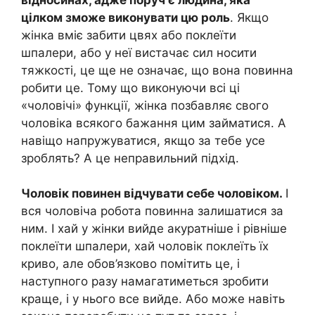
цілком зможе виконувати цю роль
. Якщо
жінка вміє забити цвях або поклеїти
шпалери, або у неї вистачає сил носити
тяжкості, це ще не означає, що вона повинна
робити це. Тому що виконуючи всі ці
«чоловічі» функції, жінка позбавляє свого
чоловіка всякого бажання цим займатися. А
навіщо напружуватися, якщо за тебе усе
зроблять? А це неправильний підхід.
Чоловік повинен відчувати себе чоловіком.
І
вся чоловіча робота повинна залишатися за
ним. І хай у жінки вийде акуратніше і рівніше
поклеїти шпалери, хай чоловік поклеїть їх
криво, але обов’язково помітить це, і
наступного разу намагатиметься зробити
краще, і у нього все вийде. Або може навіть