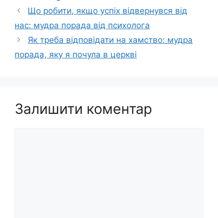
Що робити, якщо успіх відвернувся від
нас: мудра порада від психолога
Як треба відповідати на хамство: мудра
порада, яку я почула в церкві
Залишити коментар
Коментар