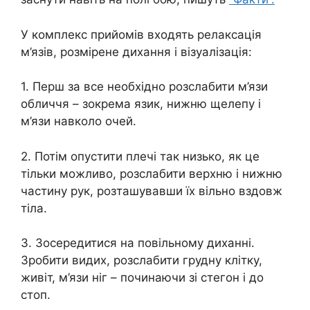
У комплекс прийомів входять релаксація
м’язів, розмірене дихання і візуалізація:
1. Перш за все необхідно розслабити м’язи
обличчя – зокрема язик, нижню щелепу і
м’язи навколо очей.
2. Потім опустити плечі так низько, як це
тільки можливо, розслабити верхню і нижню
частину рук, розташувавши їх вільно вздовж
тіла.
3. Зосередитися на повільному диханні.
Зробити видих, розслабити грудну клітку,
живіт, м’язи ніг – починаючи зі стегон і до
стоп.