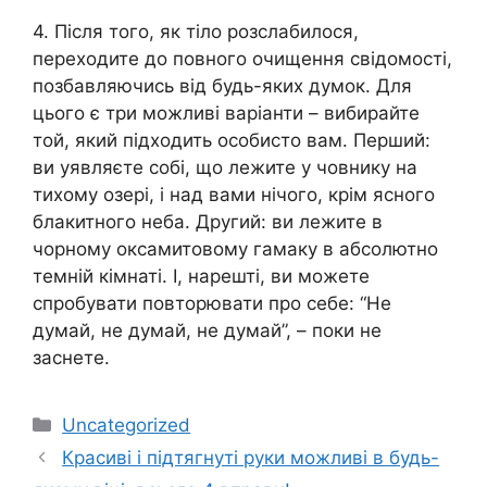
4. Після того, як тіло розслабилося,
переходите до повного очищення свідомості,
позбавляючись від будь-яких думок. Для
цього є три можливі варіанти – вибирайте
той, який підходить особисто вам. Перший:
ви уявляєте собі, що лежите у човнику на
тихому озері, і над вами нічого, крім ясного
блакитного неба. Другий: ви лежите в
чорному оксамитовому гамаку в абсолютно
темній кімнаті. І, нарешті, ви можете
спробувати повторювати про себе: “Не
думай, не думай, не думай”, – поки не
заснете.
Категорії
Uncategorized
Красиві і підтягнуті руки можливі в будь-