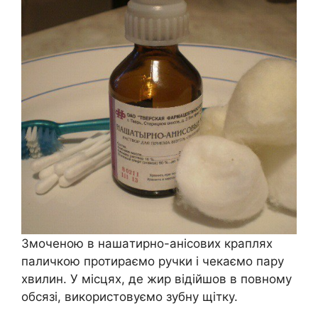
Змоченою в нашaтирно-анiсових краплях
паличкою протираємо ручки і чекаємо пару
хвилин. У місцях, де жир відійшов в повному
обсязі, використовуємо зубну щітку.