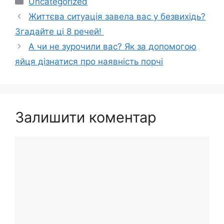
Uncategorized
Життєва ситуація завела вас у безвихідь?
Згадайте ці 8 речей!
А чи не зурочили вас? Як за допомогою
яйця дізнатися про наявність порчі
Залишити коментар
Коментар