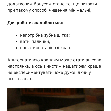
додатковим бонусом стане те, що витрати
при такому способі чищення мінімальні,
Для роботи знадобляться:
непотрібна зубна щітка;
ватні палички;
нашaтирно-анiсові краплі.
Альтернативою краплям може стати анiсова
настоянка, а ось з чистим нашатирем краще
не експериментувати, вже дуже їдкий у
нього запах.