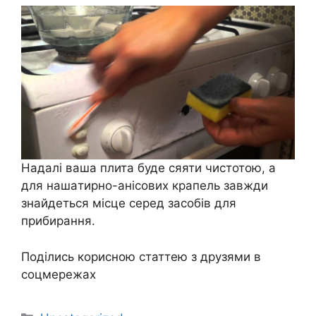
Надалі ваша плита буде сяяти чистотою, а
для нашaтирно-анiсових крапель завжди
знайдеться місце серед засобів для
прибирання.
Поділись корисною статтею з друзями в
соцмережах
Категорії