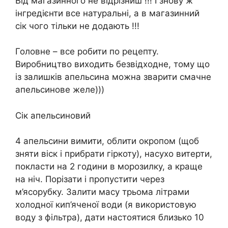
Від магазинного не відрізниш !!! І знову ж
інгредієнти все натуральні, а в магазинний
сік чого тільки не додають !!!
Головне – все робити по рецепту.
Виробництво виходить безвідходне, тому що
із залишків апельсина можна зварити смачне
апельсинове желе)))
Сік апельсиновий
4 апельсини вимити, облити окропом (щоб
зняти віск і прибрати гіркоту), насухо витерти,
покласти на 2 години в морозилку, а краще
на ніч. Порізати і пропустити через
м’ясорубку. Залити масу трьома літрами
холодної кип’яченої води (я використовую
воду з фільтра), дати настоятися близько 10