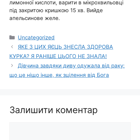
лимонної кислоти, варити в мікрохвильовці
під закритою кришкою 15 хв. Вийде
апельсинове желе.
Категорії
Uncategorized
ЯКЕ З ЦИХ ЯЄЦЬ ЗНЕСЛА ЗДОРОВА
КУРКА? Я РАНІШЕ ЦЬОГО НЕ ЗНАЛА!
Дівчина завдяки диву одужала від раку:
що це ніщо інше, як зцілення від Бога
Залишити коментар
Коментар