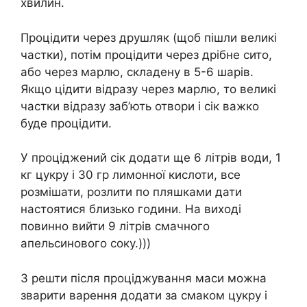
хвилин.
Процідити через друшляк (щоб пішли великі
частки), потім процідити через дрібне сито,
або через марлю, складену в 5-6 шарів.
Якщо цідити відразу через марлю, то великі
частки відразу заб’ють отвори і сік важко
буде процідити.
У проціджений сік додати ще 6 літрів води, 1
кг цукру і 30 гр лимонної кислоти, все
розмішати, розлити по пляшками дати
настоятися близько години. На виході
повинно вийти 9 літрів смачного
апельсинового соку.)))
З решти після проціджування маси можна
зварити варення додати за смаком цукру і