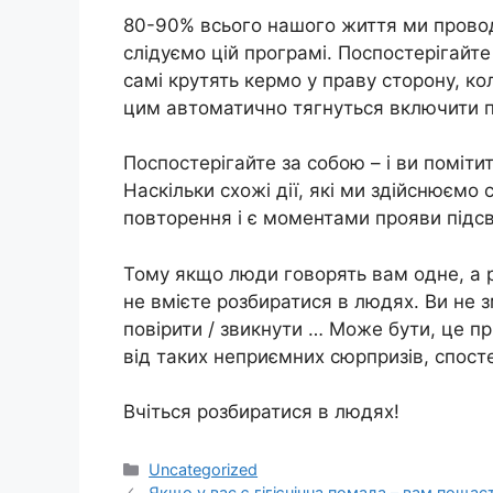
80-90% всього нашого життя ми провод
слідуємо цій програмі. Поспостерігайте
самі крутять кермо у праву сторону, к
цим автоматично тягнуться включити 
Поспостерігайте за собою – і ви поміти
Наскільки схожі дії, які ми здійснюємо с
повторення і є моментами прояви підсв
Тому якщо люди говорять вам одне, а р
не вмієте розбиратися в людях. Ви не з
повірити / звикнути … Може бути, це п
від таких неприємних сюрпризів, спост
Вчіться розбиратися в людях!
Категорії
Uncategorized
Якщо у вас є гігієнічна помада – вам поща