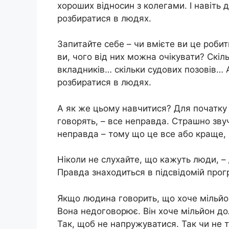
хороших відносин з колегами. І навіть 
розбиратися в людях.
Запитайте себе – чи вмієте ви це роби
ви, чого від них можна очікувати? Скі
вкладників… скільки судових позовів…
розбиратися в людях.
А як же цьому навчитися? Для початку 
говорять, – все неправда. Страшно зву
неправда – тому що це все або краще, н
Ніколи не слухайте, що кажуть люди, – д
Правда знаходиться в підсвідомій прогр
Якщо людина говорить, що хоче мільйон
Вона недоговорює. Він хоче мільйон дол
Так, щоб не напружуватися. Так чи не т