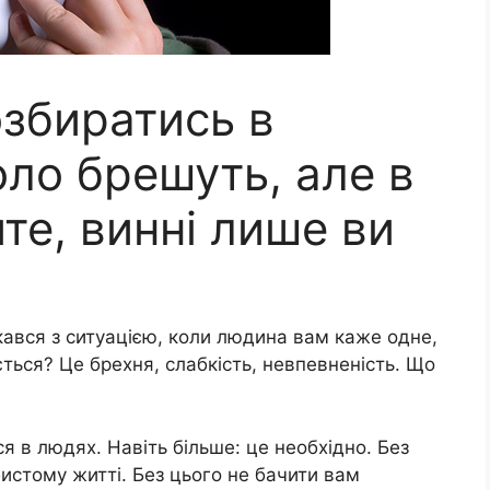
озбиратись в
оло брешуть, але в
ите, винні лише ви
кався з ситуацією, коли людина вам каже одне,
ється? Це брехня, слабкість, невпевненість. Що
я в людях. Навіть більше: це необхідно. Без
обистому житті. Без цього не бачити вам