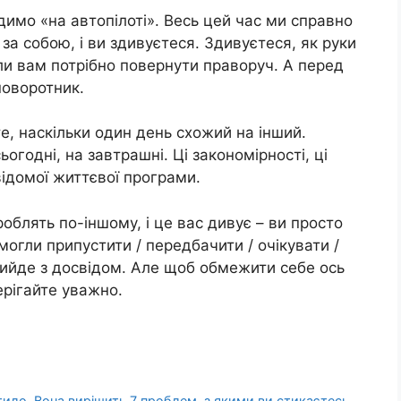
имо «на автопілоті». Весь цей час ми справно
 за собою, і ви здивуєтеся. Здивуєтеся, як руки
оли вам потрібно повернути праворуч. А перед
поворотник.
те, наскільки один день схожий на інший.
ьогодні, на завтрашні. Ці закономірності, ці
ідомої життєвої програми.
облять по-іншому, і це вас дивує – ви просто
могли припустити / передбачити / очікувати /
рийде з досвідом. Але щоб обмежити себе ось
ерігайте уважно.
стило. Вона вирішить 7 проблем, з якими ви стикаєтесь