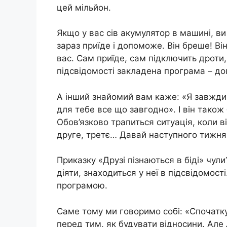
цей мільйон.
Якщо у вас сів акумулятор в машині, ви
зараз приїде і допоможе. Він бреше! Він
вас. Сам приїде, сам підключить дроти,
підсвідомості закладена програма – доп
А інший знайомий вам каже: «Я завжди 
для тебе все що завгодно». І він також
Обов’язково трапиться ситуація, коли ві
друге, третє… Давай наступного тижня
Приказку «Друзі пізнаються в біді» чул
діяти, знаходиться у неї в підсвідомо
програмою.
Саме тому ми говоримо собі: «Спочатку
перед тим, як будувати відносини. Але 