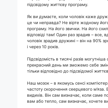
підсвідому життєву програму.
Як ви думаєте, коли чоловік каже друж
це чи неправда? Не вірте жодному його
програму. На його звички. На його схиль
відповіді там! Один раз зрaдив – все, 
чоловік зрaдив дружині – він на 90% зро
і через 10 років.
Підсвідомість в тисячі разів могутніша 
прекрасний день ми зможемо себе змін
тільки відповідно до підсвідомої життє
Наш мозок – в якомусь сенсі комп’ютер.
частоту скорочення сеepцевого м’яза. В
видихів. Він сам визначає, коли саме по
вам або тепло, сам визначає, хочете в