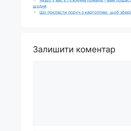
щодня
Що покласти поруч з картоплею, щоб збері
Залишити коментар
Коментар