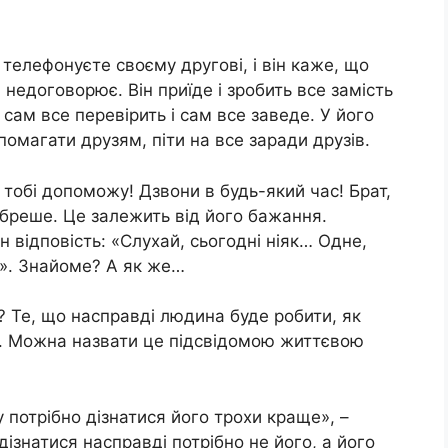
 телефонуєте своєму другові, і він каже, що
 недоговорює. Він приїде і зробить все замість
 сам все перевірить і сам все заведе. У його
омагати друзям, піти на все заради друзів.
тобі допоможу! Дзвони в будь-який час! Брат,
 бреше. Це залежить від його бажання.
н відповість: «Слухай, сьогодні ніяк… Одне,
». Знайоме? А як же…
и? Те, що насправді людина буде робити, як
сті. Можна назвати це підсвідомою життєвою
 потрібно дізнатися його трохи краще», –
дізнатися насправді потрібно не його, а його