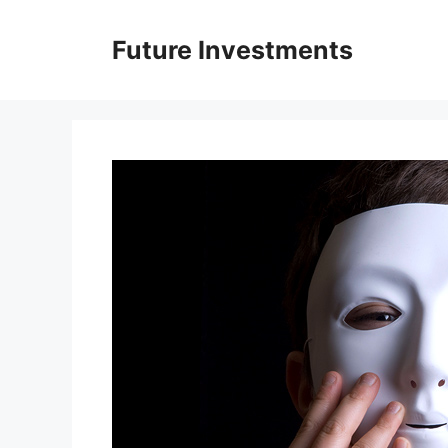
Перейти
до
Future Investments
вмісту