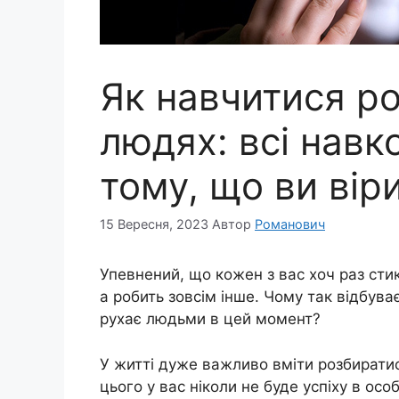
Як навчитися р
людях: всі навк
тому, що ви вір
15 Вересня, 2023
Автор
Романович
Упевнений, що кожен з вас хоч раз сти
а робить зовсім інше. Чому так відбува
рухає людьми в цей момент?
У житті дуже важливо вміти розбиратис
цього у вас ніколи не буде успіху в ос