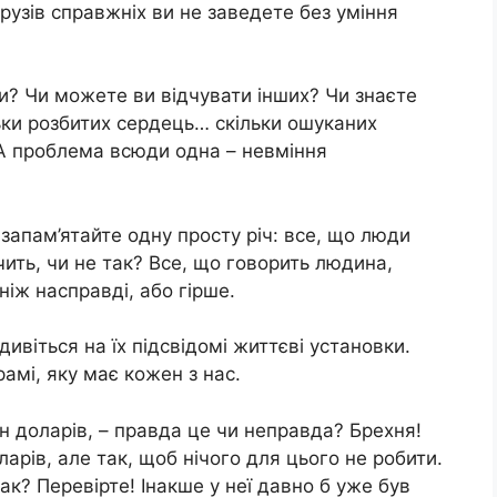
друзів справжніх ви не заведете без уміння
ти? Чи можете ви відчувати інших? Чи знаєте
льки розбитих сердець… скільки ошуканих
 А проблема всюди одна – невміння
запам’ятайте одну просту річ: все, що люди
чить, чи не так? Все, що говорить людина,
іж насправді, або гірше.
ивіться на їх підсвідомі життєві установки.
амі, яку має кожен з нас.
 доларів, – правда це чи неправда? Брехня!
арів, але так, щоб нічого для цього не робити.
ак? Перевірте! Інакше у неї давно б уже був