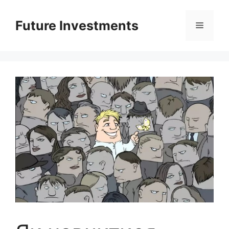
Перейти
до
Future Investments
Меню
вмісту