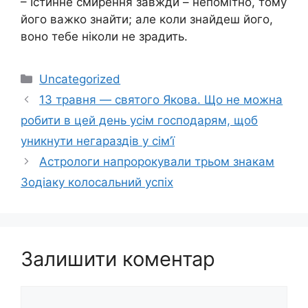
– Істинне смирення завжди – непомітно, тому
його важко знайти; але коли знайдеш його,
воно тебе ніколи не зрадить.
Категорії
Uncategorized
13 травня — святого Якова. Що не можна
робити в цей день усім господарям, щоб
уникнути негараздів у сім’ї
Астрологи напророкували трьом знакам
Зодіаку колосальний успіх
Залишити коментар
Коментар