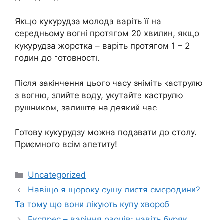
Якщо кукурудза молода варіть її на
середньому вогні протягом 20 хвилин, якщо
кукурудза жорстка – варіть протягом 1 – 2
годин до готовності.
Після закінчення цього часу зніміть каструлю
з вогню, злийте воду, укутайте каструлю
рушником, залиште на деякий час.
Готову кукурудзу можна подавати до столу.
Приємного всім апетиту!
Категорії
Uncategorized
Навіщо я щороку сушу листя смородини?
Та тому що вони лікують купу хвороб
Експрес – варіння овочів: навіть буряк