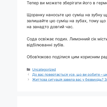
Тепер ви можете зберігати його в герм
Щоранку наносьте цю суміш на зубну щіт
залишайте цю суміш на зубах, тому що
на занадто довгий час.
Сода освіжає подих. Лимонний сік місти
відбілюванні зубів.
Обов’язково поділися цим корисним ра
Категорії
Uncategorized
До вас повертається усе, що ви робите – ц
Життєва ситуація завела вас у безвихідь? З