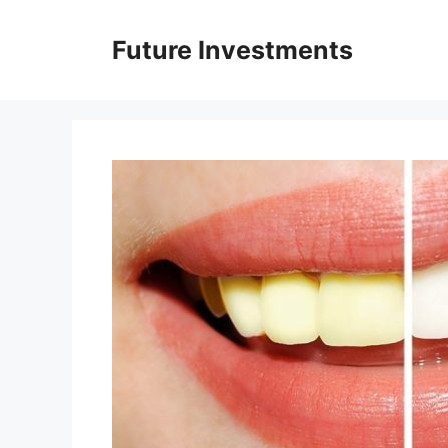
Перейти
до
Future Investments
вмісту