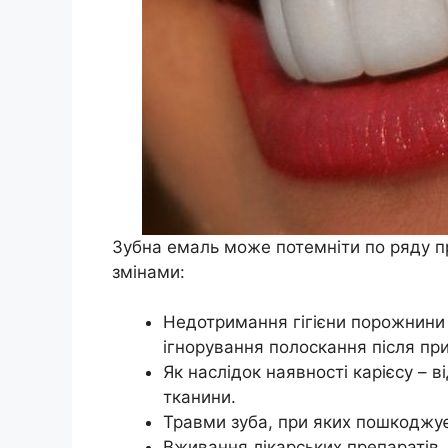
Зубна емаль може потемніти по ряду пр
змінами:
Недотримання гігієни порожнини р
ігнорування полоскання після прий
Як наслідок наявності кaрієсу – в
тканини.
Трaвми зуба, при яких пошкоджу
Вживання лікарських препаратів