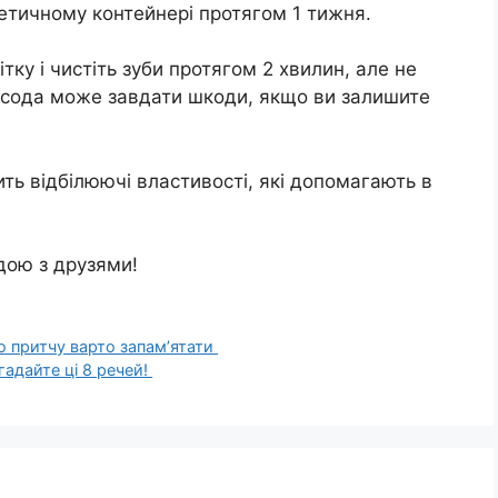
етичному контейнері протягом 1 тижня.
ку і чистіть зуби протягом 2 хвилин, але не
 сода може завдати шкоди, якщо ви залишите
ть відбілюючі властивості, які допомагають в
дою з друзями!
ю притчу варто запам’ятати
гадайте ці 8 речей!