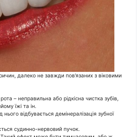
ичин, далеко не завжди пов’язаних з віковими
ота – неправильна або рідкісна чистка зубів,
ому їжі та ін.
ід нього відбувається демінералізація зубної
ється cyдинно-нервовий пучок.
. Такий ефект може бути тимчасовим, або ж