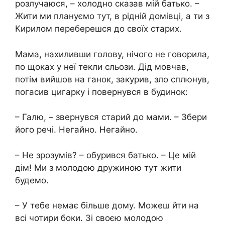
розлучаюся, – холодно сказав мій батько. –
Жити ми плануємо тут, в рідній домівці, а ти з
Кирилом переберешся до своїх старих.
Мама, нахиливши голову, нічого не говорила,
по щоках у неї текли сльози. Дід мовчав,
потім вийшов на ганок, закурив, зло сплюнув,
погасив цигарку і повернувся в будинок:
– Галю, – звернувся старий до мами. – Збери
його речі. Негайно. Негайно.
– Не зрозумів? – обурився батько. – Це мій
дім! Ми з молодою дружиною тут жити
будемо.
– У тебе немає більше дому. Можеш йти на
всі чотири боки. Зі своєю молодою