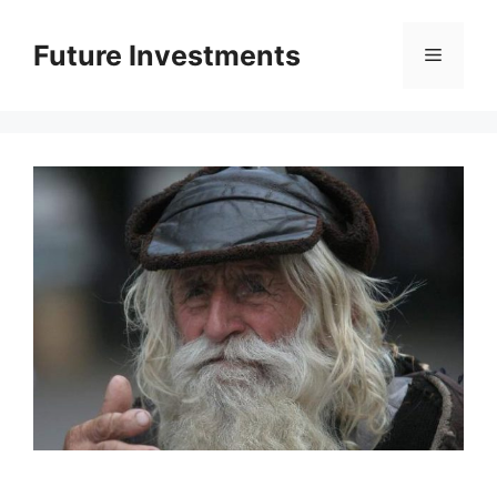
Перейти
до
Future Investments
Меню
вмісту