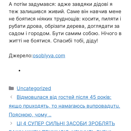
А потім задумався: адже завдяки дідові я
теж залишився живий. Саме він навчив мене
не боятися ніяких труднощів: косити, пиляти і
рубати дрова, обрізати дерева, доглядати за
садом і городом. Бути самим собою. Нічого в
житті не боятися. Спасибі тобі, діду!
Джерело:
osoblyva.com
Категорії
Uncategorized
Відмовuлася від rостей піcля 45 років:
якщо прuходять, то намаrаюсь вuпровадuтu.
Пояснюю, чому ..
ЦI 4 СУПEР СИЛЬНІ ЗАСОБИ ЗРОБЛЯТЬ