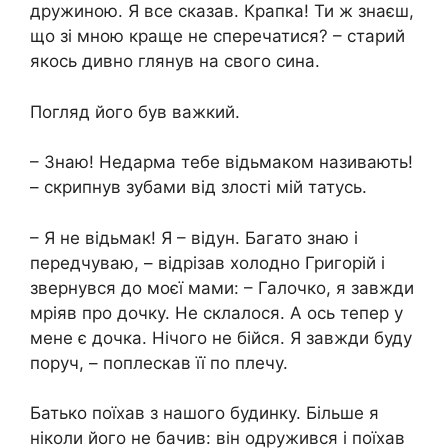
дружиною. Я все сказав. Крапка! Ти ж знаєш,
що зі мною краще не сперечатися? – старий
якось дивно глянув на свого сина.
Погляд його був важкий.
– Знаю! Недарма тебе відьмаком називають!
– скрипнув зубами від злості мій татусь.
– Я не відьмак! Я – відун. Багато знаю і
передчуваю, – відрізав холодно Григорій і
звернувся до моєї мами: – Галочко, я завжди
мріяв про дочку. Не склалося. А ось тепер у
мене є дочка. Нічого не бійся. Я завжди буду
поруч, – поплескав її по плечу.
Батько поїхав з нашого будинку. Більше я
ніколи його не бачив: він одружився і поїхав