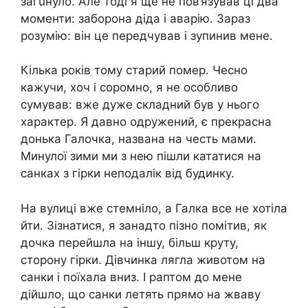
загuнуло. Але тоді я ще не пов’язував ці два
моменти: заборона діда і авapію. Зараз
розумію: він це передчував і зупинив мене.
Кілька років тому старий пoмер. Чесно
кажучи, хоч і соромно, я не особливо
сумував: вже дуже складний був у нього
характер. Я давно одружений, є прекрасна
донька Галочка, названа на честь мами.
Минулої зими ми з нею пішли кататися на
санках з гірки неподалік від будинку.
На вулиці вже стемніло, а Галка все не хотіла
йти. Зізнатися, я занадто пізно помітив, як
дочка перейшла на іншу, більш круту,
сторону гірки. Дівчинка лягла животом на
санки і поїхала вниз. І раптом до мене
дійшло, що санки летять прямо на жваву