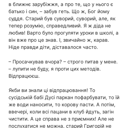
в ближнє зарубіжжя, а про те, що у нього є
батько і син, – забув геть. Що ж, Бог йому
суддя. Старий був суворий, суворий, але, як
тепер розумію, справедливий. Я ж діда не
любив! Варто було прогуляти уроки в школі, а
він вже про це знав. І, звичайно ж, карав.
Ніде правди діти, діставалося часто.
– Просачкував вчора? – строго питав у мене.
– лупити не буду, я проти цих методів.
Відпрацюєш.
Якби ви знали ці відпрацювання! То
сусідській бабі Дусі паркан пофарбувати, то їй
же води наносити, то корову пасти. А потім,
ввечері, коли всі пацани в клуб йдуть, загін
чистити. А це справа не з приємних! Але не
послухатися не можна, старий Григорій не