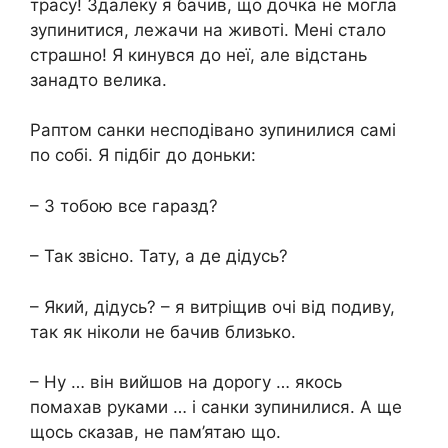
трасу! Здалеку я бачив, що дочка не могла
зупинитися, лежачи на животі. Мені стало
страшно! Я кинувся до неї, але відстань
занадто великa.
Раптом санки несподівано зупинилися самі
по собі. Я підбіг до доньки:
– З тобою все гаразд?
– Так звісно. Тату, а де дідусь?
– Який, дідусь? – я витріщив очі від подиву,
так як ніколи не бачив близько.
– Ну … він вийшов на дорогу … якось
помахав руками … і санки зупинилися. А ще
щось сказав, не пам’ятаю що.