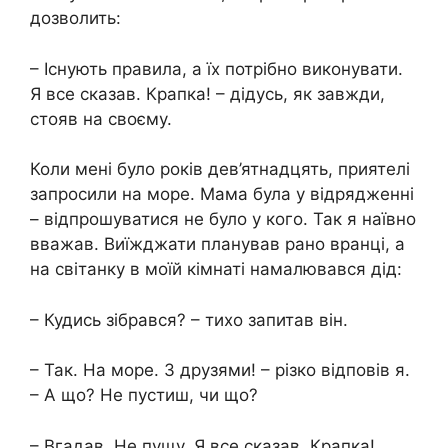
дозволить:
– Існують правила, а їх потрібно виконувати.
Я все сказав. Крапка! – дідусь, як завжди,
стояв на своєму.
Коли мені було років дев’ятнадцять, приятелі
запросили на море. Мама була у відрядженні
– відпрошуватися не було у кого. Так я наївно
вважав. Виїжджати планував рано вранці, а
на світанку в моїй кімнаті намалювався дід:
– Кудись зібрався? – тихо запитав він.
– Так. На море. З друзями! – різко відповів я.
– А що? Не пустиш, чи що?
– Вгадав. Не пущу. Я все сказав. Крапка!