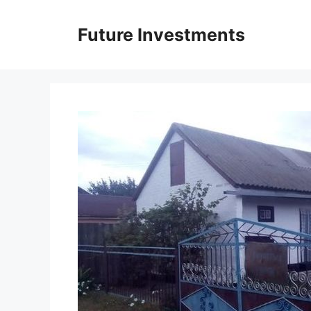
Перейти
до
Future Investments
вмісту