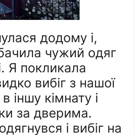
улася додому і,
обачила чужий одяг
і. Я покликала
видко вибіг з нашої
 в іншу кімнату і
ки за дверима.
одягнувся і вибіг на