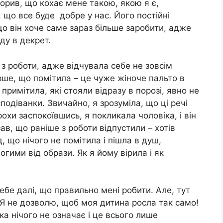
ворив, що кохає мене такою, якою я є,
 що все буде добре у нас. Його постійні
що він хоче саме зараз більше заробити, адже
ду в декрет.
з роботи, адже відчувала себе не зовсім
рше, що помітила – це чуже жіноче пальто в
примітила, які стояли відразу в порозі, явно не
сподіванки. Звичайно, я зрозуміла, що ці речі
рохи заспокоївшись, я покликала чоловіка, і він
ав, що раніше з роботи відпустили – хотів
, що нічого не помітила і пішла в душ,
огими від образи. Як я йому вірила і як
ебе далі, що правильно мені робити. Але, тут
 Я не дозволю, щоб моя дитина росла так само!
а нічого не означає і це всього лише