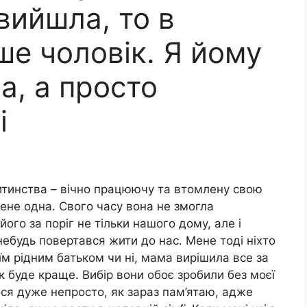
вийшла, то в
ше чоловік. Я йому
а, а просто
і
дитинства – вічно працюючу та втомлену свою
ене одна. Свого часу вона не змогла
ого за поріг не тільки нашого дому, але і
небудь повертався жити до нас. Мене тоді ніхто
воїм рідним батьком чи ні, мама вирішила все за
к буде краще. Вибір вони обоє зробили без моєї
ся дуже непросто, як зараз пам’ятаю, адже