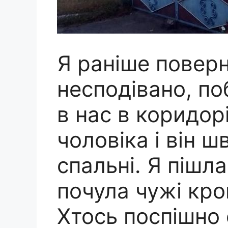
Я раніше поверн
несподівано, п
в нас в коридор
чоловіка і він ш
спальні. Я пішла
почула чужі кро
Хтось поспішно 