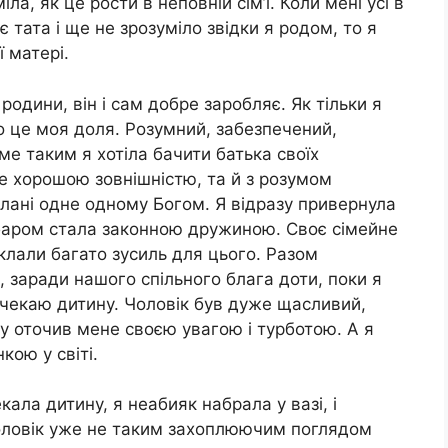
ла, як це рости в неповній сім’ї. Коли мені усі в
тата і ще не зрозуміло звідки я родом, то я
 матері.
родини, він і сам добре заробляє. Як тільки я
що це моя доля. Розумний, забезпечений,
аме таким я хотіла бачити батька своїх
е хорошою зовнішністю, та й з розумом
лані одне одному Богом. Я відразу привернула
абаром стала законною дружиною. Своє сімейне
клали багато зусиль для цього. Разом
, заради нашого спільного блага доти, поки я
 чекаю дитину. Чоловік був дуже щасливий,
зу оточив мене своєю увагою і турботою. А я
кою у світі.
екала дитину, я неабияк набрала у вазі, і
Чоловік уже не таким захоплюючим поглядом