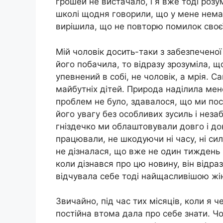
грошей не вистачало, і я вже тоді розумі
школі щодня говорили, що у мене немає 
вирішила, що не повторю помилок своєї
Мій чоловік досить-таки з забезпеченої 
його побачила, то відразу зрозуміла, 
упевнений в собі, не чоловік, а мрія. С
майбутніх дітей. Природа наділила мен
проблем не було, здавалося, що ми пос
його увагу без особливих зусиль і нез
гніздечко ми облаштовували довго і до
працювали, не шкодуючи ні часу, ні сил
не дізналася, що вже не один тиждень
коли дізнався про цю новину, він відра
відчувала себе тоді найщасливішою жін
Звичайно, під час тих місяців, коли я ч
постійна втома дала про себе знати. 