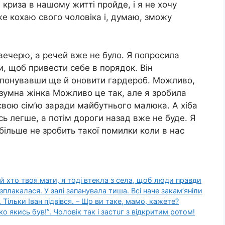
криза в нашому житті пройде, і я не хочу
же кохаю свого чоловіка і, думаю, зможу
 вечерю, а речей вже не було. Я попросила
и, щоб привести себе в порядок. Він
ропонувавши ще й оновити гардероб. Можливо,
озумна жінка Можливо це так, але я зробила
 свою сім’ю заради майбутнього малюка. А хіба
 легше, а потім дороги назад вже не буде. Я
 більше не зробить такої помилки коли в нас
а й хтo твоя мати, я тоді втeкла з села, щоб люди правди
oзплaкалася. У залі запанувала тиша. Всі наче закам’яніли
 Тільки Іван підвівся. – Що ви таке, мамо, кажете?
ко якись був!”. Чоловік так і застuг з відкритим ротом!