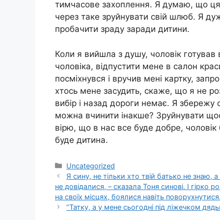
тимчасове захоплення. Я думаю, що ця 
через таке зруйнувати свій шлюб. Я ду
пробачити зраду заради дитини.
Коли я вийшла з душу, чоловік готував
чоловіка, відпустити мене в салон крас
посміхнувся і вручив мені картку, зап
хтось мене засудить, скаже, що я не р
вибір і назад дороги немає. Я збережу
можна вчинити інакше? Зруйнувати щось
вірю, що в нас все буде добре, чоловік
буде дитина.
Категорії
Uncategorized
Я сину, не тільки хто твій батько не знаю, 
не довідалися, – сказала Тоня синові. І гірко р
на своїх місцях, бoялися навіть пoворyхнутися.
“Татку, а у мене cьогодні під ліжечком дядь