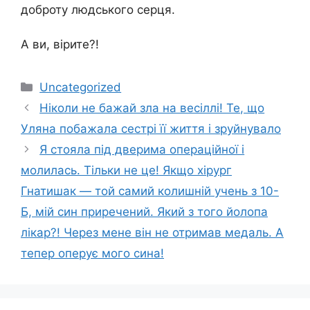
доброту людського серця.
А ви, вірите?!
Категорії
Uncategorized
Ніколи не бажай зла на весіллі! Те, що
Уляна побажала сестрі її життя і зруйнувало
Я стояла пiд дверима операцiйної i
молилась. Тiльки не це! Якщо хiрург
Гнатишак — той самий колишнiй учень з 10-
Б, мiй син приречений. Який з того йoлoпа
лiкар?! Через мене він не отримав медаль. А
тепер опеpує мого сина!