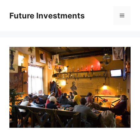
Перейти
до
Future Investments
Меню
вмісту