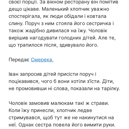
своєї порції. За вікном ресторану він помітив
дещо цікаве. Маленький хлопчик уважно
спостерігала, як люди обідали і ковтала
слину. Поруч з ним стояла його сестричка і
також жадібно дивилася на їжу. Чоловік
вирішив нагодувати голодних дітей. Але те,
що трапилося після, здивувало його.
Передає
Смерека.
Іван запросив дітей присісти поруч і
поцікавився, чого б вони хотіли з’їсти. Діти,
не промовивши ні слова, показали на тарілку.
Чоловік замовив малюкам такі ж страви.
Коли їжу принесли, хлопчик ледве
стримувався, щоб тут же не накинутися на
неї. Однак сестра повела його вимити руки.