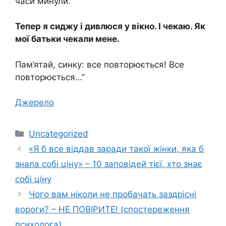
часи минули.
Тепер я сиджу і дивлюся у вікно. І чекаю. Як
мої батьки чекали мене.
Пам’ятай, синку: все повторюється! Все
повторюється…”
Джерело
Категорії
Uncategorized
«Я б все віддав заради такої жінки, яка б
знала собі ціну» – 10 заповідей тієї, хто знає
собі ціну
Чого вам ніколи не пробачать заздрісні
вороги? – НЕ ПОВІРИТЕ! (спостереження
психолога)