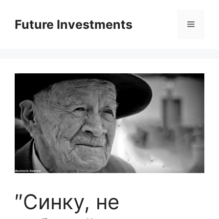
Перейти
до
Future Investments
Меню
вмісту
″Синку, не