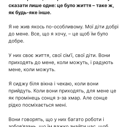
сказати лише одне: це було життя – таке ж,
як будь-яке інше.
Я не жив якось по-особливому. Мої діти добрі
до мене. Все, що я хочу, – це щоб їм було
добре.
У них своє життя, свої сім’ї, свої діти. Вони
приходять до мене, коли можуть, і радують
мене, коли можуть.
Я сиджу біля вікна і чекаю, коли вони
прийдуть. Коли вони приходять, для мене це
як промінець сонця з-за хмар. Але сонце
рідко посміхається мені.
Вони говорять, що у них багато роботи і
зобов’язань, що їм важко знайти час, щоб