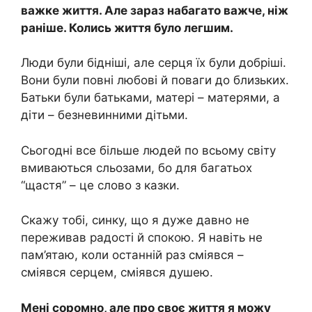
важке життя. Але зараз набагато важче, ніж
раніше. Колись життя було легшим.
Люди були бідніші, але серця їх були добріші.
Вони були повні любові й поваги до близьких.
Батьки були батьками, матері – матерями, а
діти – безневинними дітьми.
Сьогодні все більше людей по всьому світу
вмиваються сльозами, бо для багатьох
“щастя” – це слово з казки.
Скажу тобі, синку, що я дуже давно не
переживав радості й спокою. Я навіть не
пам’ятаю, коли останній раз сміявся –
сміявся серцем, сміявся душею.
Мені соромно, але про своє життя я можу