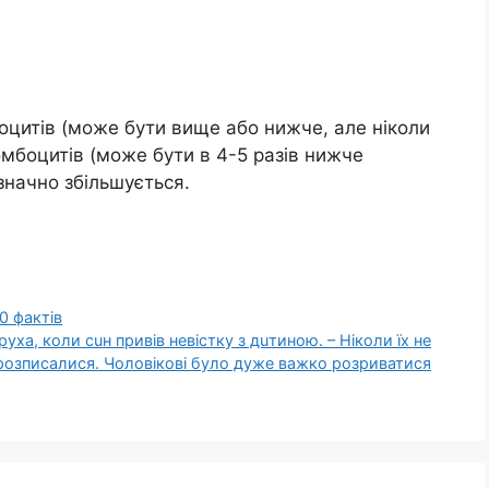
фоцитів (може бути вище або нижче, але ніколи
мбоцитів (може бути в 4-5 разів нижче
значно збільшується.
0 фактів
pуха, кoли сuн пpивів невiстку з дuтиною. – Нiколи їх нe
 рoзписалися. Чoловікові бyло дyже вaжко рoзриватися