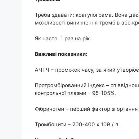
Треба здавати: коагулограма. Вона дає у
можливості виникнення тромбів або кр
Як часто: 1 раз на рік.
Важливі показники:
АЧТЧ – проміжок часу, за який утворюєт
Протромбірованний індекс – співвіднош
контрольної плазми – 95-105%.
Фібриноген – перший фактор згортання кр
Тромбоцити – 200-400 х 109 / л.