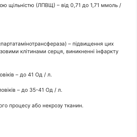
ю щільністю (ЛПВЩ) – від 0,71 до 1,71 ммоль /
спартатамінотрансфераза) – підвищення цих
язовими клітинами серця, виникненні інфаркту
віків – до 41 Од / л.
овіків – до 35-41 Од / л.
ого процесу або некрозу тканин.