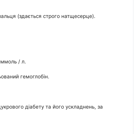
 пальця (здається строго натщесерце).
 ммоль / л.
льований гемоглобін.
укрового діабету та його ускладнень, за