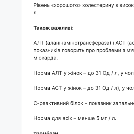
Рівень «хорошого» холестерину з високо
л.
Також важливі:
АЛТ (аланінамінотрансфераза) і АСТ (а
показників говорить про проблеми з м’
міокарда.
Норма АЛТ у жінок – до 31 Од / л, у чоло
Норма АСТ у жінок – до 31 Од / л), у чол
С-реактивний білок – показник запальн
Норма для всіх – менше 5 мг / л.
тромбози