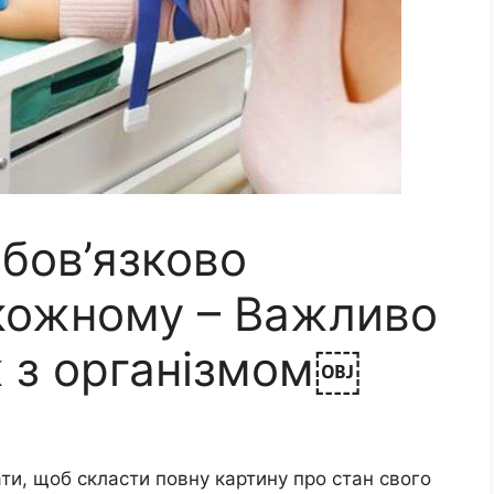
 обов’язково
 кожному – Важливо
к з організмом￼
ати, щоб скласти повну картину про стан свого