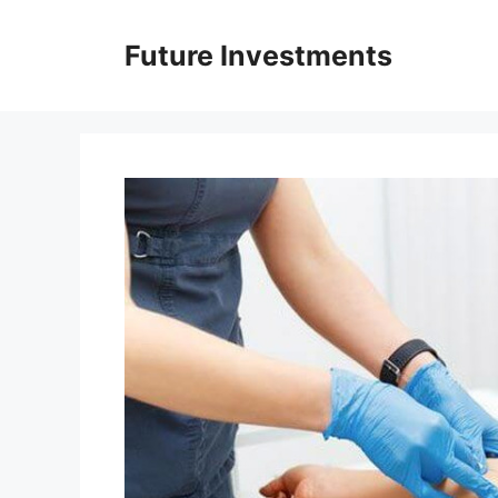
Перейти
до
Future Investments
вмісту