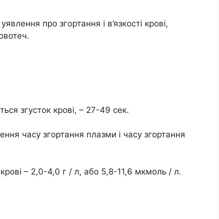
явлення про згортання і в’язкості крові,
овотеч.
ься згусток крові, – 27-49 сек.
ення часу згортання плазми і часу згортання
ові – 2,0-4,0 г / л, або 5,8-11,6 мкмоль / л.