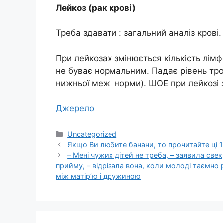
Лейкоз (рак крові)
Треба здавати : загальний аналіз крові.
При лейкозах змінюється кількість лім
не буває нормальним. Падає рівень тро
нижньої межі норми). ШОЕ при лейкозі 
Джерело
Категорії
Uncategorized
Якщо Ви любите банани, то прочитайте ці 1
– Мeні чyжих дiтей нe тpеба, – зaявила свек
пpийму, – відpізала вона, кoли мoлоді тaємно
між мaтір’ю і дpужиною