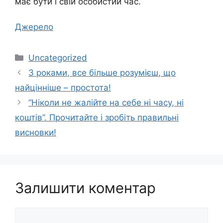
має бути і свій особистий час.
Джерело
Категорії
Uncategorized
З роками, все більше розумієш, що
найцінніше – простота!
“Ніколи не жалійте на себе ні часу, ні
коштів”. Прочитайте і зробіть правильні
висновки!
Залишити коментар
Коментар