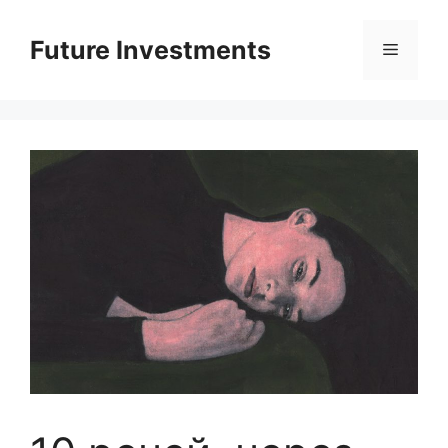
Перейти
до
Future Investments
Меню
вмісту