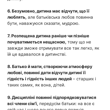
6. Безумовно, дитина має відчути, що її
люблять,
але батьківська любов повинна
бути, наважуюся сказати, мудрою.
7. Розпещена дитина раніше чи пізніше
почуватиметься нещасною,
тому що не
завжди зможе отримувати все так легко, як
їй це вдавалося в дитинстві.
8. Батько й мати, створюючи атмосферу
любові, повинні дати відчути дитині її
гідність і гідність інших людей
– старших і
таких самих, як вона, дітей.
9. Дисципліні повинні підпорядковуватися
всі члени сім’ї,
передусім батьки: на все є
свій час і щодо всього певна позиція.