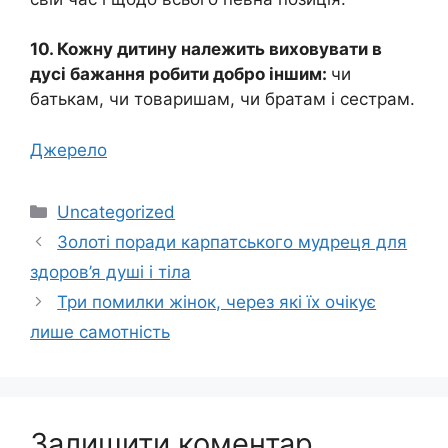
10. Кожну дитину належить виховувати в
дусі бажання робити добро іншим:
чи
батькам, чи товаришам, чи братам і сестрам.
Джерело
Категорії
Uncategorized
Золоті поради карпатського мудреця для
здоров’я душі і тіла
Три помилки жінок, через які їх очікує
лише самотність
Залишити коментар