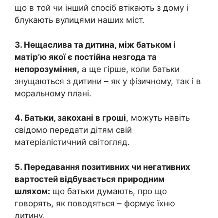
що в той чи інший спосіб втікають з дому і
блукають вулицями наших міст.
3. Нещаслива та дитина, між батьком і
матір’ю якої є постійна незгода та
непорозуміння,
а ще гірше, коли батьки
знущаються з дитини – як у фізичному, так і в
моральному плані.
4. Батьки, закохані в гроші
, можуть навіть
свідомо передати дітям свій
матеріалістичний світогляд.
5. Передавання позитивних чи негативних
вартостей відбувається природним
шляхом:
що батьки думають, про що
говорять, як поводяться – формує їхню
дитину.