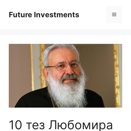
Перейти
до
Future Investments
Меню
вмісту
10 тез Любомира