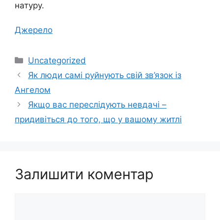
натуру.
Джерело
Категорії
Uncategorized
Як люди самі руйнують свій зв’язок із
Ангелом
Якщо вас переслідують невдачі –
придивіться до того, що у вашому житлі
Залишити коментар
Коментар