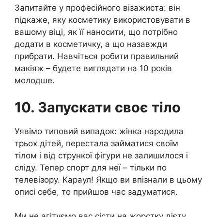
Запитайте у професійного візажиста: він
підкаже, яку косметику використовувати в
вашому віці, як її наносити, що потрібно
додати в косметичку, а що назавжди
прибрати. Навчіться робити правильний
макіяж – будете виглядати на 10 років
молодше.
10. Запускати своє тіло
Уявімо типовий випадок: жінка народила
трьох дітей, перестала займатися своїм
тілом і від стрункої фігури не залишилося і
сліду. Тепер спорт для неї – тільки по
телевізору. Караул! Якщо ви впізнали в цьому
описі себе, то прийшов час задуматися.
Ми не агітуємо вас сісти на жорстку дієту,