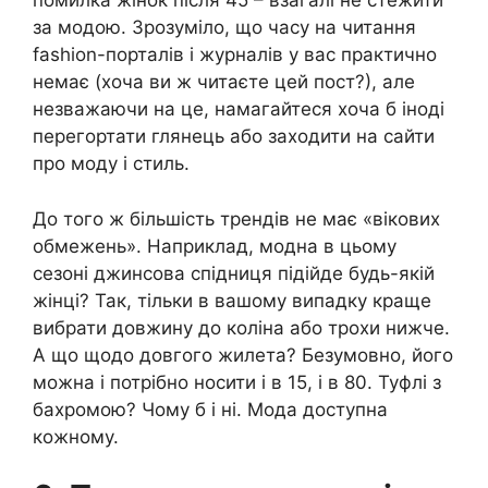
помилка жінок після 45 – взагалі не стежити
за модою. Зрозуміло, що часу на читання
fashion-порталів і журналів у вас практично
немає (хоча ви ж читаєте цей пост?), але
незважаючи на це, намагайтеся хоча б іноді
перегортати глянець або заходити на сайти
про моду і стиль.
До того ж більшість трендів не має «вікових
обмежень». Наприклад, модна в цьому
сезоні джинсова спідниця підійде будь-якій
жінці? Так, тільки в вашому випадку краще
вибрати довжину до коліна або трохи нижче.
А що щодо довгого жилета? Безумовно, його
можна і потрібно носити і в 15, і в 80. Туфлі з
бахромою? Чому б і ні. Мода доступна
кожному.