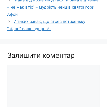
“Рана від ножа лікується, а рана від язика
– не має втіх” – мудрість ченців святої гори
Афон
7 тихих ознак, що стрес потихеньку
“з’їдає” ваше здоров’я
Залишити коментар
Коментар