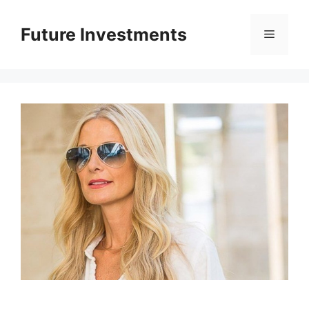
Перейти
до
Future Investments
Меню
вмісту