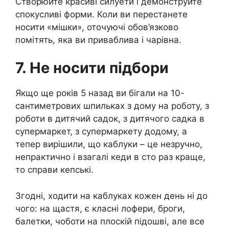
Створюйте красиві силуети і демонструйте
спокусливі форми. Коли ви перестанете
носити «мішки», оточуючі обов’язково
помітять, яка ви приваблива і чарівна.
7. Не носити підбори
Якщо ще років 5 назад ви бігали на 10-
сантиметрових шпильках з дому на роботу, з
роботи в дитячий садок, з дитячого садка в
супермаркет, з супермаркету додому, а
тепер вирішили, що каблуки – це незручно,
непрактично і взагалі кеди в сто раз краще,
то справи кепські.
Згодні, ходити на каблуках кожен день ні до
чого: на щастя, є класні лофери, броги,
балетки, чоботи на плоскій підошві, але все