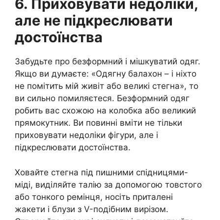
6. Приховувати недоліки,
але не підкреслювати
достоїнства
Забудьте про безформний і мішкуватий одяг.
Якщо ви думаєте: «Одягну балахон – і ніхто
не помітить мій живіт або великі стегна», то
ви сильно помиляєтеся. Безформний одяг
робить вас схожою на колобка або великий
прямокутник. Ви повинні вміти не тільки
приховувати недоліки фігури, але і
підкреслювати достоїнства.
Ховайте стегна під пишними спідницями-
міді, виділяйте талію за допомогою товстого
або тонкого ремінця, носіть приталені
жакети і блузи з V-подібним вирізом.